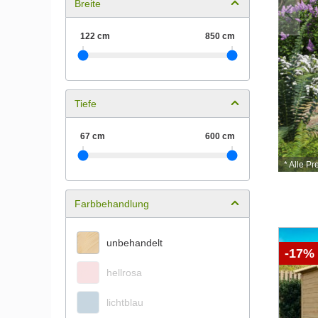
Breite
Aktionspreis
Tiefe
*
ab 1.499,00 €
* Alle Pr
Farbbehandlung
unbehandelt
-17%
hellrosa
lichtblau