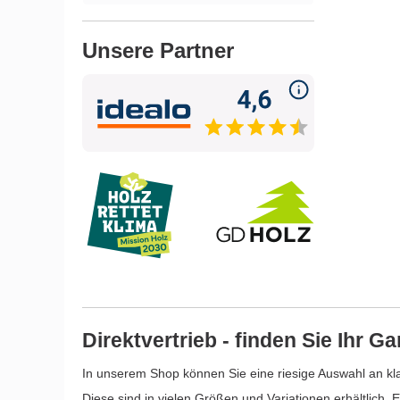
es war
chbar.
r die
Unsere Partner
Alles
on der
 zum
super
chts
aien gut
r
aar
sind
 die
üssen
Direktvertrieb - finden Sie Ihr G
kommen
In unserem Shop können Sie eine riesige Auswahl an 
en.
zwei
Diese sind in vielen Größen und Variationen erhältlich