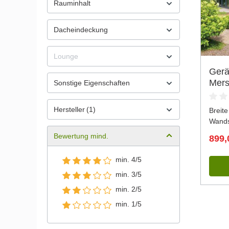
Rauminhalt
Dacheindeckung
Lounge
Ger
Mers
Sonstige Eigenschaften
Hersteller
(1)
Breite
Wands
Bewertung mind.
899,
min. 4/5
min. 3/5
min. 2/5
min. 1/5