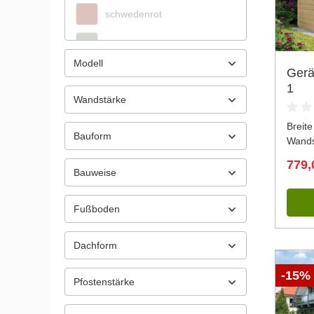
schwedenrot
grüngrau
Modell
Ger
lichtgrau
1
Wandstärke
carbongrau
Breite
anthrazit
Bauform
Wands
imprägniert
779,
Bauweise
lasiert
Fußboden
Granitgrau
Dachform
Lichtgrau
-15%
Weiß
Pfostenstärke
Weiß/EW