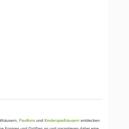
erledigt, es hat alles gepasst
reibungslos
einfach super. 5 Sterne Vielen
Hauses gibt
Dank Jakob Irschina
Als Hobbyh
alleine aufz
Aufbauanlei
ausreichend
Leistungsver
stimmig. K
Anbieter da
Sterne....
eithäusern,
Pavillons
und
Kinderspielhäusern
entdecken.
liche Formen und Größen an und garantieren dabei eine