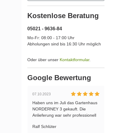
Kostenlose Beratung
05021 - 9636-84
Mo-Fr: 08:00 - 17:00 Uhr
Abholungen sind bis 16:30 Uhr möglich
Oder über unser
Kontaktformular
.
Google Bewertung
11.06.2023
24.04.2
enhaus
Alles Bestens 👍 gute Ware, sehr
Gartenh
freundlich, fristgerechte Lieferung.
der Auf
ionell
ist Top
ndig
Lieblin
Caroline Schade
Daniel
packt.