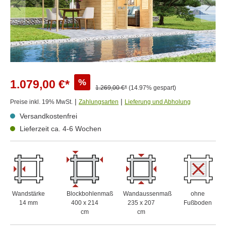
%
1.079,00 €*
1.269,00 €*
(14.97% gespart)
|
|
Preise inkl. 19% MwSt.
Zahlungsarten
Lieferung und Abholung
Versandkostenfrei
Lieferzeit ca. 4-6 Wochen
Wandstärke
Blockbohlenmaß
Wandaussenmaß
ohne
14 mm
400 x 214
235 x 207
Fußboden
cm
cm