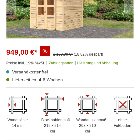
%
949,00 €*
1.169,00 €*
(18.82% gespart)
|
|
Preise inkl. 19% MwSt.
Zahlungsarten
Lieferung und Abholung
Versandkostenfrei
Lieferzeit ca. 4-6 Wochen
Wandstärke
Blockbohlenmaß
Wandaussenmaß
ohne
14 mm
212 x 214
208 x 210
Fußboden
cm
cm