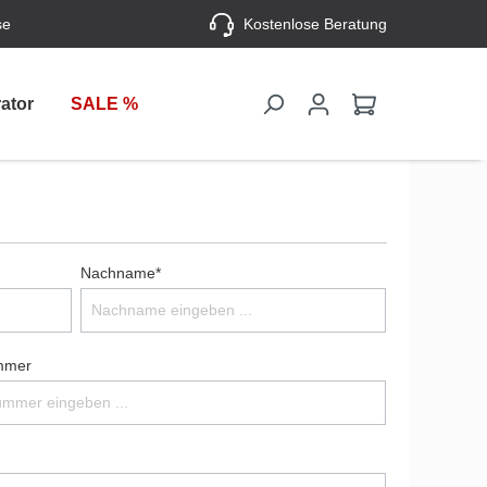
se
Kostenlose Beratung
ator
SALE %
Nachname*
mmer