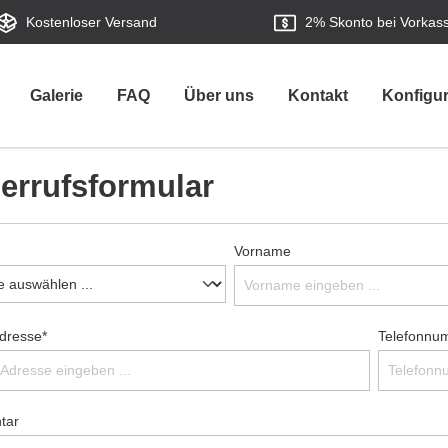
Kostenloser Versand
2%
Skonto bei Vorkas
Galerie
FAQ
Über uns
Kontakt
Konfigur
errufsformular
Vorname
dresse*
Telefonnu
tar