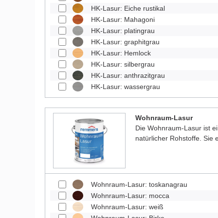
HK-Lasur: Eiche rustikal
HK-Lasur: Mahagoni
HK-Lasur: platingrau
HK-Lasur: graphitgrau
HK-Lasur: Hemlock
HK-Lasur: silbergrau
HK-Lasur: anthrazitgrau
HK-Lasur: wassergrau
Wohnraum-Lasur
Die Wohnraum-Lasur ist e
natürlicher Rohstoffe. Sie
Wohnraum-Lasur: toskanagrau
Wohnraum-Lasur: mocca
Wohnraum-Lasur: weiß