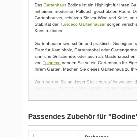
Das
Gartenhaus
Bodine ist ein Highlight für Ihren Ga
mit einem modernen Pultdach geschützten Raum. Di
Gartenhauses, schützen Sie vor Wind und Kälte, an n
Stabilität der
Tuindeco Gartenhäuser
sorgen verschie
Konstruktionen.
Gartenhäuser sind schön und praktisch. Sie eignen
Platz für Kaminholz, Gartenmöbel oder Gartengeräte.
sinnliche Grillabende, oder auch als Gästehäuschen
von
Tuindeco
nennen Sie so ein Gartenhaus Ihr Eigen
Ihrem Garten. Machen Sie dieses Gartenhaus zu Ih
Wir möchten Sie an dieser Stelle darauf hinweisen, 
werden und dadurch kleine Details von dem dargest
Bilder unserer Kunden stellen teilweise modifizierte
Passendes Zubehör für "Bodine