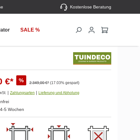
se
Kostenlose Beratung
ator
SALE %
0 €*
%
2.349,00 €*
(17.03% gespart)
|
|
wSt.
Zahlungsarten
Lieferung und Abholung
nfrei
. 4-5 Wochen