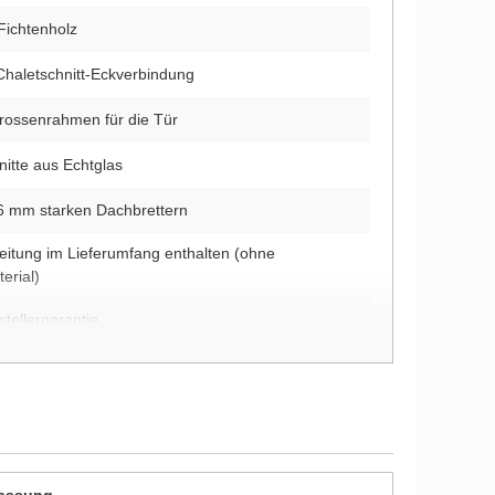
Fichtenholz
Chaletschnitt-Eckverbindung
prossenrahmen für die Tür
nitte aus Echtglas
6 mm starken Dachbrettern
itung im Lieferumfang enthalten (ohne
erial)
tellergarantie