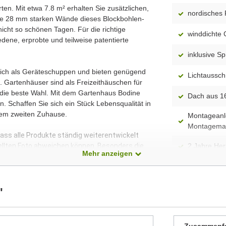
rten. Mit etwa 7.8 m² erhalten Sie zusätzlichen,
nordisches 
e 28 mm starken Wände dieses Blockbohlen-
icht so schönen Tagen. Für die richtige
winddichte 
dene, erprobte und teilweise patentierte
inklusive S
 sich als Geräteschuppen und bieten genügend
Lichtaussch
 Gartenhäuser sind als Freizeithäuschen für
 die beste Wahl. Mit dem Gartenhaus Bodine
Dach aus 1
. Schaffen Sie sich ein Stück Lebensqualität in
rem zweiten Zuhause.
Montageanle
Montagemat
dass alle Produkte ständig weiterentwickelt
ellten Foto abweichen können. Besonders die
2 Jahre Hers
Mehr anzeigen
 Modelle dar. Alle Maße sind Circa-Angaben.
"