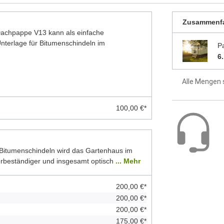
Montagemat
Zusammenf
2 Jahre Hers
 Dachpappe V13 kann als einfache
terlage für Bitumenschindeln im
P
6
Alle Mengen 
100,00 €*
Bitumenschindeln wird das Gartenhaus im
erbeständiger und insgesamt optisch
... Mehr
200,00 €*
200,00 €*
200,00 €*
175,00 €*