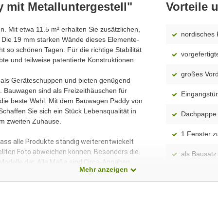
mit Metalluntergestell"
Vorteile
en. Mit etwa 11.5 m² erhalten Sie zusätzlichen,
nordisches 
 Die 19 mm starken Wände dieses Elemente-
 so schönen Tagen. Für die richtige Stabilität
vorgefertig
te und teilweise patentierte Konstruktionen.
großes Vor
h als Geräteschuppen und bieten genügend
. Bauwagen sind als Freizeithäuschen für
Eingangstür
n die beste Wahl. Mit dem Bauwagen Paddy von
haffen Sie sich ein Stück Lebensqualität in
Dachpappe o
em zweiten Zuhause.
1 Fenster z
dass alle Produkte ständig weiterentwickelt
ellten Foto abweichen können. Besonders die
als Bausatz 
 Modelle dar. Alle Maße sind Circa-Angaben.
Mehr anzeigen
Dach aus 1
Fußboden a
Montageanle