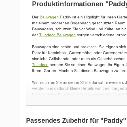
Produktinformationen "Paddy 
Der
Bauwagen
Paddy ist ein Highlight für Ihren Gart
mit einem modernen Bogendach geschützten Raum.
Bauwagens, schützen Sie vor Wind und Kälte, an nicht
der
Tuindeco Bauwagen
sorgen verschiedene, erprob
Bauwagen sind schön und praktisch. Sie eignen sic
Platz für Kaminholz, Gartenmöbel oder Gartengeräte
sinnliche Grillabende, oder auch als Gästehäusche
Tuindeco
nennen Sie so einen Bauwagen Ihr Eigen. Sc
Ihrem Garten. Machen Sie diesen Bauwagen zu Ihr
Wir möchten Sie an dieser Stelle darauf hinweisen, 
werden und dadurch kleine Details von dem dargest
Bilder unserer Kunden stellen teilweise modifizierte
Passendes Zubehör für "Paddy"