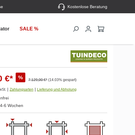
se
Kostenlose Beratung
ator
SALE %
0 €*
%
7.129,00 €*
(14.03% gespart)
|
|
wSt.
Zahlungsarten
Lieferung und Abholung
nfrei
. 4-6 Wochen