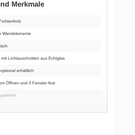
 und Merkmale
Fichtenholz
te Wandelemente
dach
 mit Lichtauschnitten aus Echtglas
ptional erhältlich
um Öffnen und 3 Fenster fest
geliefert
9 mm starken Dachbrettern
us 18 mm starken Fußbodenbrettern
itung im Lieferumfang enthalten (ohne