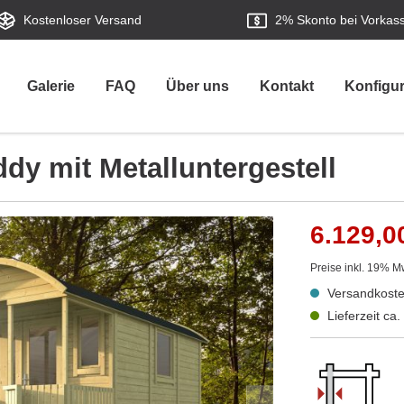
Kostenloser Versand
2%
Skonto bei Vorkas
Galerie
FAQ
Über uns
Kontakt
Konfigur
y mit Metalluntergestell
6.129,0
Preise inkl. 19% M
Versandkoste
Lieferzeit ca