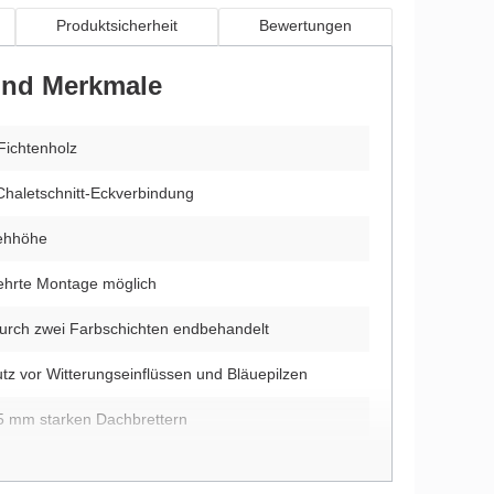
Produktsicherheit
Bewertungen
 und Merkmale
Fichtenholz
Chaletschnitt-Eckverbindung
tehhöhe
ehrte Montage möglich
durch zwei Farbschichten endbehandelt
utz vor Witterungseinflüssen und Bläuepilzen
5 mm starken Dachbrettern
itung und Montagematerial im Lieferumfang