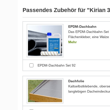
Wir möchten Sie an dieser Stelle darauf hinweisen, 
werden und dadurch kleine Details von dem dargest
Passendes Zubehör für "Kirian 
Bilder unserer Kunden stellen teilweise modifizierte
EPDM-Dachbahn
Das EPDM-Dachbahn-Set be
Flächenkleber, eine Walze 
Mehr
EPDM-Dachbahn Set 92
Dachfolie
Kaltselbstklebende, oberse
langlebigen Dacheindecku