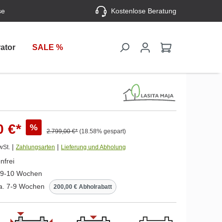
se
Kostenlose Beratung
ator
SALE %
0 €*
%
2.799,00 €*
(18.58% gespart)
|
|
wSt.
Zahlungsarten
Lieferung und Abholung
nfrei
. 9-10 Wochen
ca. 7-9 Wochen
200,00 € Abholrabatt