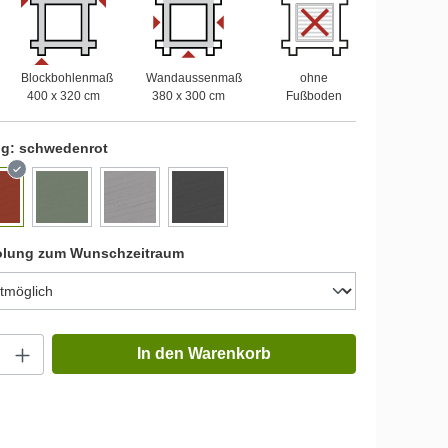
Blockbohlenmaß
Wandaussenmaß
ohne
400 x 320 cm
380 x 300 cm
Fußboden
ng:
schwedenrot
olung zum Wunschzeitraum
In den Warenkorb