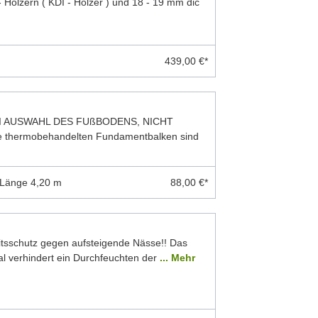
 Hölzern ( KDI - Hölzer ) und 18 - 19 mm dic
439,00 €*
I AUSWAHL DES FUßBODENS, NICHT
thermobehandelten Fundamentbalken sind
 Länge 4,20 m
88,00 €*
eitsschutz gegen aufsteigende Nässe!! Das
 verhindert ein Durchfeuchten der
... Mehr