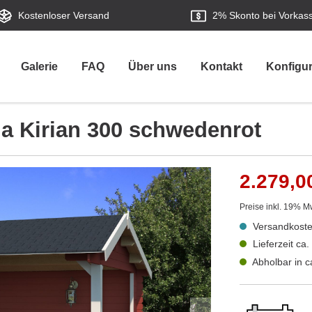
Kostenloser Versand
2%
Skonto bei Vorkas
Galerie
FAQ
Über uns
Kontakt
Konfigur
a Kirian 300 schwedenrot
2.279,0
Preise inkl. 19% M
Versandkoste
Lieferzeit ca
Abholbar in 