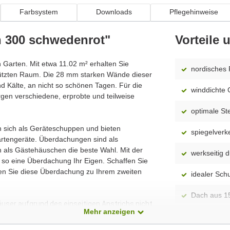
Farbsystem
Downloads
Pflegehinweise
n 300 schwedenrot"
Vorteile
en Garten. Mit etwa 11.02 m² erhalten Sie
nordisches 
hützten Raum. Die 28 mm starken Wände dieser
 Kälte, an nicht so schönen Tagen. Für die
winddichte 
gen verschiedene, erprobte und teilweise
optimale S
n sich als Geräteschuppen und bieten
spiegelverk
rtengeräte. Überdachungen sind als
ch als Gästehäuschen die beste Wahl. Mit der
werkseitig 
so eine Überdachung Ihr Eigen. Schaffen Sie
hen Sie diese Überdachung zu Ihrem zweiten
idealer Sch
Dach aus 1
äuser aufgrund des einseitigen Anstrichs nicht
Mehr anzeigen
Montageanle
enthalten