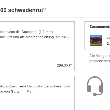
dass alle Produkte ständig weiterentwickelt
5 Jahre Hers
ellten Foto abweichen können. Besonders die
300 schwedenrot"
 Modelle dar. Alle Maße sind Circa-Angaben.
Zusammenf
inhaltet die Dachbahn (1,2 mm),
mit Griff und die Montageanleitung. Mit die
...
K
2
Alle Mengen 
passend ber
299,00 €*
itig alukaschierte Dachbahn zur sicheren und
ng von Garten
... Mehr