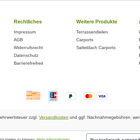
Rechtliches
Weitere Produkte
Impressum
Terrassendielen
AGB
Carports
Widerrufsrecht
Satteldach Carports
Datenschutz
Barrierefreiheit
 Mehrwertsteuer zzgl.
Versandkosten
und ggf. Nachnahmegebühren, wen
Nur technisch notwend
ung bieten zu können.
Mehr Informationen ...