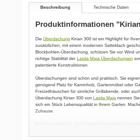
Beschreibung
Technische Daten
Produktinformationen "Kiria
Die
Überdachung
Kirian 300 ist ein Highlight für Ihr
zusätzlichen, mit einem modernen Satteldach gesc
Blockbohlen-Überdachung, schützen Sie vor Wind und
richtige Stabilität der
Lasita Maja Überdachungen
sor
patentierte Konstruktionen.
Überdachungen sind schön und praktisch. Sie eigne
genügend Platz für Kaminholz, Gartenmöbel oder Ga
Freizeithäuschen für sinnliche Grillabende, oder au
Überdachung Kirian 300 von
Lasita Maja
nennen Sie 
sich ein Stück Lebensqualität in Ihrem Garten. Mac
Zuhause.
Bitte beachten Sie, dass farbig behandelte Gartenh
spiegelverkehrt montiert werden können!