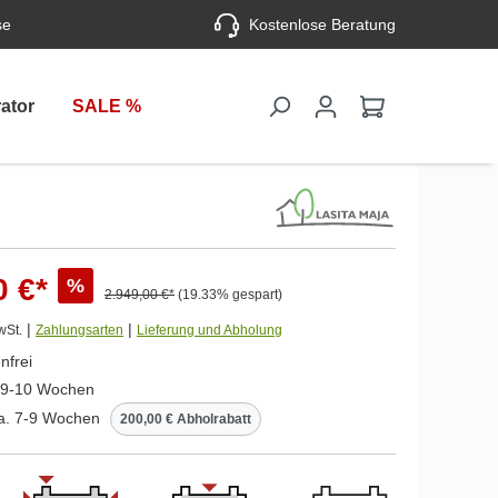
se
Kostenlose Beratung
ator
SALE %
0 €*
%
2.949,00 €*
(19.33% gespart)
|
|
wSt.
Zahlungsarten
Lieferung und Abholung
nfrei
. 9-10 Wochen
ca. 7-9 Wochen
200,00 € Abholrabatt