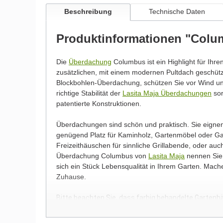
Beschreibung
Technische Daten
Produktinformationen "Colu
Die
Überdachung
Columbus ist ein Highlight für Ihre
zusätzlichen, mit einem modernen Pultdach geschü
Blockbohlen-Überdachung, schützen Sie vor Wind und
richtige Stabilität der
Lasita Maja Überdachungen
sor
patentierte Konstruktionen.
Überdachungen sind schön und praktisch. Sie eigne
genügend Platz für Kaminholz, Gartenmöbel oder Ga
Freizeithäuschen für sinnliche Grillabende, oder au
Überdachung Columbus von
Lasita Maja
nennen Sie 
sich ein Stück Lebensqualität in Ihrem Garten. Mac
Zuhause.
Bitte beachten Sie, dass farbig behandelte Gartenh
spiegelverkehrt montiert werden können!