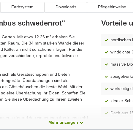
Farbsystem
Downloads
Pflegehinweise
mbus schwedenrot"
Vorteile
n Garten. Mit etwa 12.26 m² erhalten Sie
nordisches 
tzten Raum. Die 34 mm starken Wände dieser
 Kälte, an nicht so schönen Tagen. Für die
winddichte 
gen verschiedene, erprobte und teilweise
massive Blo
n sich als Geräteschuppen und bieten
spiegelverk
rtengeräte. Überdachungen sind als
ch als Gästehäuschen die beste Wahl. Mit der
werkseitig 
so eine Überdachung Ihr Eigen. Schaffen Sie
hen Sie diese Überdachung zu Ihrem zweiten
idealer Sch
Dach aus 1
äuser aufgrund des einseitigen Anstrichs nicht
Mehr anzeigen
Montageanle
enthalten