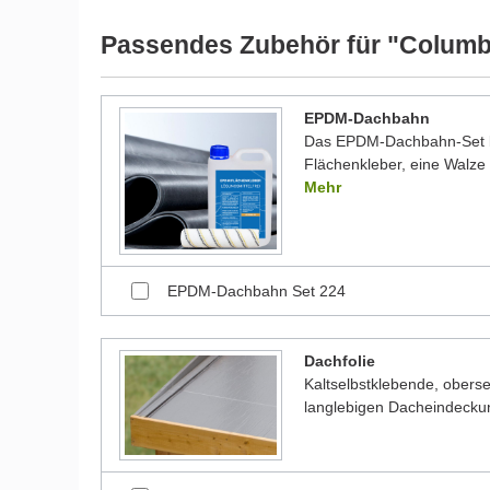
Wir möchten Sie an dieser Stelle darauf hinweisen, 
werden und dadurch kleine Details von dem dargest
Passendes Zubehör für "Colum
Bilder unserer Kunden stellen teilweise modifizierte
EPDM-Dachbahn
Das EPDM-Dachbahn-Set be
Flächenkleber, eine Walze 
Mehr
EPDM-Dachbahn Set 224
Dachfolie
Kaltselbstklebende, oberse
langlebigen Dacheindecku