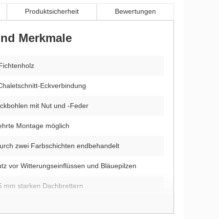
Produktsicherheit
Bewertungen
 und Merkmale
Fichtenholz
Chaletschnitt-Eckverbindung
ckbohlen mit Nut und -Feder
ehrte Montage möglich
durch zwei Farbschichten endbehandelt
utz vor Witterungseinflüssen und Bläuepilzen
5 mm starken Dachbrettern
itung und Montagematerial im Lieferumfang