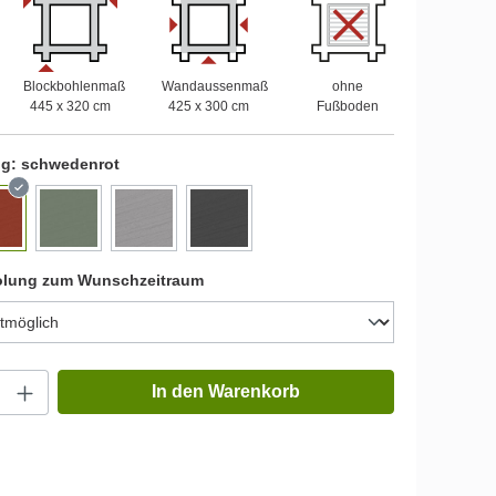
Blockbohlenmaß
Wandaussenmaß
ohne
445 x 320 cm
425 x 300 cm
Fußboden
ng:
schwedenrot
olung zum Wunschzeitraum
In den Warenkorb