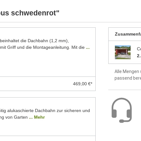
dass alle Produkte ständig weiterentwickelt
5 Jahre Hers
ellten Foto abweichen können. Besonders die
bus schwedenrot"
 Modelle dar. Alle Maße sind Circa-Angaben.
Zusammenf
inhaltet die Dachbahn (1,2 mm),
mit Griff und die Montageanleitung. Mit die
...
C
2
Alle Mengen 
passend ber
469,00 €*
itig alukaschierte Dachbahn zur sicheren und
ng von Garten
... Mehr