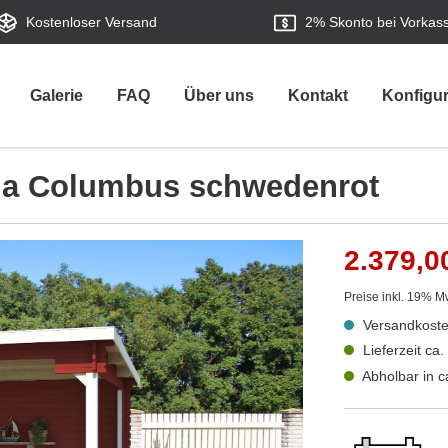
Kostenloser Versand
2%
Skonto bei Vorkas
Galerie
FAQ
Über uns
Kontakt
Konfigur
ja Columbus schwedenrot
2.379,0
Preise inkl. 19% M
Versandkoste
Lieferzeit ca
Abholbar in 