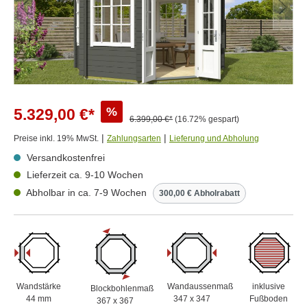
%
5.329,00 €*
6.399,00 €*
(16.72% gespart)
|
|
Preise inkl. 19% MwSt.
Zahlungsarten
Lieferung und Abholung
Versandkostenfrei
Lieferzeit ca. 9-10 Wochen
Abholbar in ca. 7-9 Wochen
300,00 € Abholrabatt
Wandstärke
Wandaussenmaß
inklusive
Blockbohlenmaß
44 mm
347 x 347
Fußboden
367 x 367