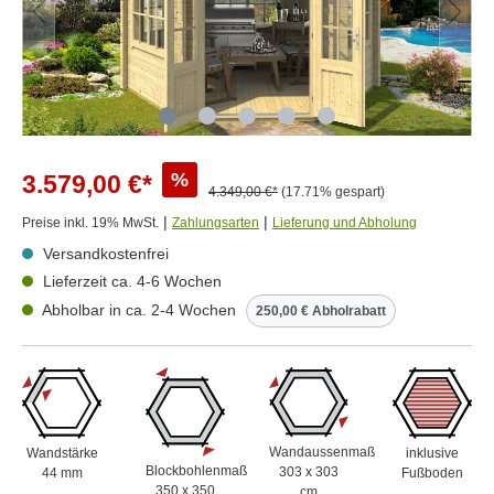
%
3.579,00 €*
4.349,00 €*
(17.71% gespart)
|
|
Preise inkl. 19% MwSt.
Zahlungsarten
Lieferung und Abholung
Versandkostenfrei
Lieferzeit ca. 4-6 Wochen
Abholbar in ca. 2-4 Wochen
250,00 € Abholrabatt
Wandaussenmaß
Wandstärke
inklusive
Blockbohlenmaß
303 x 303
44 mm
Fußboden
350 x 350
cm