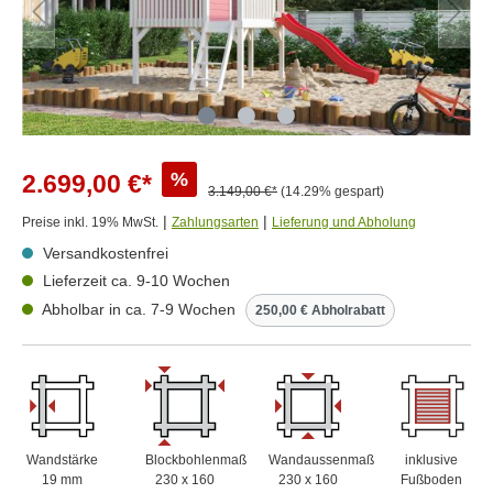
%
2.699,00 €*
3.149,00 €*
(14.29% gespart)
|
|
Preise inkl. 19% MwSt.
Zahlungsarten
Lieferung und Abholung
Versandkostenfrei
Lieferzeit ca. 9-10 Wochen
Abholbar in ca. 7-9 Wochen
250,00 € Abholrabatt
Wandstärke
Blockbohlenmaß
Wandaussenmaß
inklusive
19 mm
230 x 160
230 x 160
Fußboden