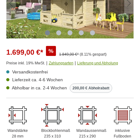
%
1.699,00 €*
1.849,00 €*
(8.11% gespart)
|
|
Preise inkl. 19% MwSt.
Zahlungsarten
Lieferung und Abholung
Versandkostenfrei
Lieferzeit ca. 4-6 Wochen
Abholbar in ca. 2-4 Wochen
200,00 € Abholrabatt
Wandstärke
Blockbohlenmaß
Wandaussenmaß
inklusive
28 mm
235 x 310
215 x 290
Fußboden