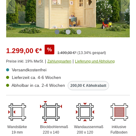
%
1.299,00 €*
1.499,00 €*
(13.34% gespart)
|
|
Preise inkl. 19% MwSt.
Zahlungsarten
Lieferung und Abholung
Versandkostenfrei
Lieferzeit ca. 4-6 Wochen
Abholbar in ca. 2-4 Wochen
200,00 € Abholrabatt
Wandstärke
Blockbohlenmaß
Wandaussenmaß
inklusive
19 mm
220 x 140
200 x 120
Fußboden