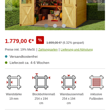
%
1.779,00 €*
1.899,00 €*
(6.32% gespart)
|
|
Preise inkl. 19% MwSt.
Zahlungsarten
Lieferung und Abholung
Versandkostenfrei
Lieferzeit ca. 4-6 Wochen
Wandstärke
Blockbohlenmaß
Wandaussenmaß
inklusive
19 mm
254 x 194
254 x 194
Fußboden
cm
cm