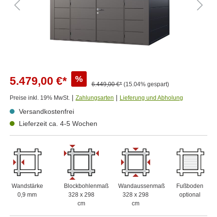
%
5.479,00 €*
6.449,00 €*
(15.04% gespart)
|
|
Preise inkl. 19% MwSt.
Zahlungsarten
Lieferung und Abholung
Versandkostenfrei
Lieferzeit ca. 4-5 Wochen
Wandstärke
Blockbohlenmaß
Wandaussenmaß
Fußboden
0,9 mm
328 x 298
328 x 298
optional
cm
cm