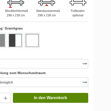
Blockbohlenmaß
Wandaussenmaß
Fußboden
298 x 238 cm
298 x 238 cm
optional
ng:
Granitgrau
olung zum Wunschzeitraum
In den Warenkorb