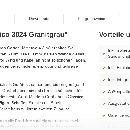
n
Downloads
Pflegehinweise
ico 3024 Granitgrau"
Vorteile
hren Garten. Mit etwa 4.3 m² erhalten Sie
Inkl. isoli
tzten Raum. Die 0,9 mm starken Wände dieses
Sandwitchpl
or Wind und Kälte, an nicht so schönen Tagen.
rgen verschiedene, erprobte und teilweise
Inkl. Edelst
Inkl. Integ
 sich als Geräteschuppen und bieten genügend
 Gerätehäuser sind als Freizeithäuschen für
Außenplatte
 die beste Wahl. Mit dem Gerätehaus Classico
igen. Schaffen Sie sich ein Stück
Ausgestatte
 Gerätehaus zu Ihrem zweiten Zuhause.
Garantie vo
dass alle Produkte ständig weiterentwickelt
ellten Foto abweichen können. Besonders die
Fußboden o