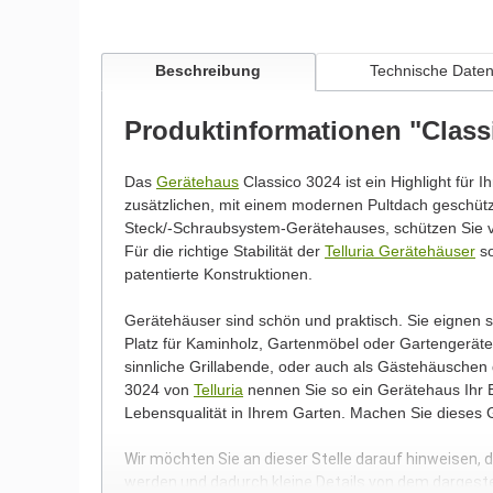
Beschreibung
Technische Date
Produktinformationen "Class
Das
Gerätehaus
Classico 3024 ist ein Highlight für I
zusätzlichen, mit einem modernen Pultdach geschü
Steck/-Schraubsystem-Gerätehauses, schützen Sie v
Für die richtige Stabilität der
Telluria Gerätehäuser
so
patentierte Konstruktionen.
Gerätehäuser sind schön und praktisch. Sie eignen
Platz für Kaminholz, Gartenmöbel oder Gartengeräte.
sinnliche Grillabende, oder auch als Gästehäuschen
3024 von
Telluria
nennen Sie so ein Gerätehaus Ihr E
Lebensqualität in Ihrem Garten. Machen Sie dieses
Wir möchten Sie an dieser Stelle darauf hinweisen, 
werden und dadurch kleine Details von dem dargest