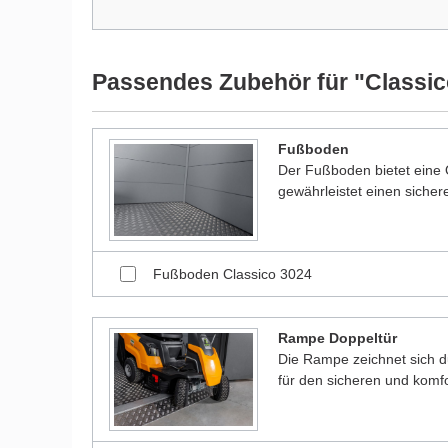
Bilder unserer Kunden stellen teilweise modifizierte
Passendes Zubehör für "Classic
Fußboden
Der Fußboden bietet eine O
gewährleistet einen sicher
Fußboden Classico 3024
Rampe Doppeltür
Die Rampe zeichnet sich du
für den sicheren und komf