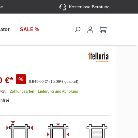
se
Kostenlose Beratung
ator
SALE %
0 €*
%
8.949,00 €*
(15.09% gespart)
|
|
wSt.
Zahlungsarten
Lieferung und Abholung
nfrei