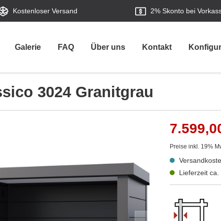
Kostenloser Versand
2%
Skonto bei Vorkas
Galerie
FAQ
Über uns
Kontakt
Konfigur
ssico 3024 Granitgrau
7.599,0
Preise inkl. 19% M
Versandkoste
Lieferzeit ca.