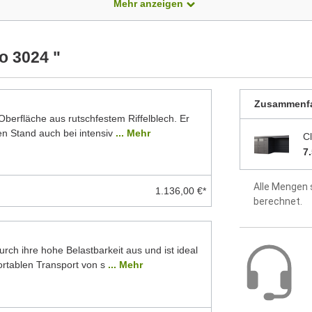
Mehr anzeigen
 Modelle dar. Alle Maße sind Circa-Angaben.
Montageanle
enthalten
o 3024 "
2 Jahre Hers
Zusammenf
berfläche aus rutschfestem Riffelblech. Er
en Stand auch bei intensiv
... Mehr
C
7
Alle Mengen 
1.136,00 €*
berechnet.
rch ihre hohe Belastbarkeit aus und ist ideal
ortablen Transport von s
... Mehr