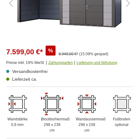
%
7.599,00 €*
8.949,00 €*
(15.09% gespart)
|
|
Preise inkl. 19% MwSt.
Zahlungsarten
Lieferung und Abholung
Versandkostenfrei
Lieferzeit ca.
Wandstärke
Blockbohlenmaß
Wandaussenmaß
Fußboden
0,9 mm
298 x 238
298 x 238
optional
cm
cm