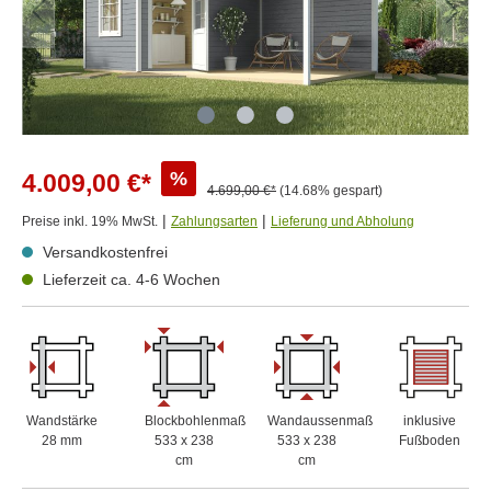
%
4.009,00 €*
4.699,00 €*
(14.68% gespart)
|
|
Preise inkl. 19% MwSt.
Zahlungsarten
Lieferung und Abholung
Versandkostenfrei
Lieferzeit ca. 4-6 Wochen
Wandstärke
Blockbohlenmaß
Wandaussenmaß
inklusive
28 mm
533 x 238
533 x 238
Fußboden
cm
cm