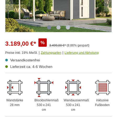
%
3.189,00 €*
3.499,00 €*
(8.86% gespart)
|
|
Preise inkl. 19% MwSt.
Zahlungsarten
Lieferung und Abholung
Versandkostenfrei
Lieferzeit ca. 4-6 Wochen
Wandstärke
Blockbohlenmaß
Wandaussenmaß
inklusive
28 mm
530 x 241
530 x 241
Fußboden
cm
cm