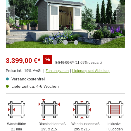
%
3.399,00 €*
3.849,00 €*
(11.69% gespart)
|
|
Preise inkl. 19% MwSt.
Zahlungsarten
Lieferung und Abholung
Versandkostenfrei
Lieferzeit ca. 4-6 Wochen
Wandstärke
Blockbohlenmaß
Wandaussenmaß
inklusive
21 mm
295 x 215
295 x 215
Fußboden