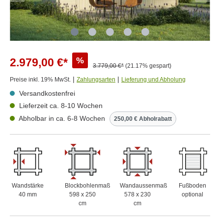
%
2.979,00 €*
3.779,00 €*
(21.17% gespart)
|
|
Preise inkl. 19% MwSt.
Zahlungsarten
Lieferung und Abholung
Versandkostenfrei
Lieferzeit ca. 8-10 Wochen⠀⠀⠀
Abholbar in ca. 6-8 Wochen
250,00 € Abholrabatt
Wandstärke
Blockbohlenmaß
Wandaussenmaß
Fußboden
40 mm
598 x 250
578 x 230
optional
cm
cm