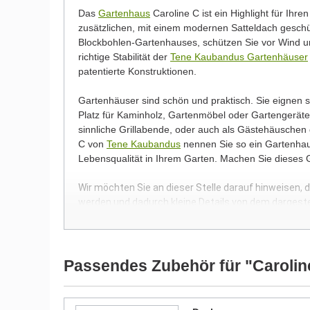
Das
Gartenhaus
Caroline C ist ein Highlight für Ihre
zusätzlichen, mit einem modernen Satteldach gesc
Blockbohlen-Gartenhauses, schützen Sie vor Wind un
richtige Stabilität der
Tene Kaubandus Gartenhäuser
patentierte Konstruktionen.
Gartenhäuser sind schön und praktisch. Sie eignen
Platz für Kaminholz, Gartenmöbel oder Gartengeräte.
sinnliche Grillabende, oder auch als Gästehäuschen
C von
Tene Kaubandus
nennen Sie so ein Gartenhaus
Lebensqualität in Ihrem Garten. Machen Sie dieses
Wir möchten Sie an dieser Stelle darauf hinweisen, 
werden und dadurch kleine Details von dem dargest
Bilder unserer Kunden stellen teilweise modifizierte
Passendes Zubehör für "Carolin