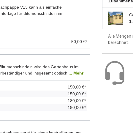
Zusammenf
5 Jahre Hers
 Dachpappe V13 kann als einfache
terlage für Bitumenschindeln im
C
1
Alle Mengen 
50,00 €*
berechnet.
Bitumenschindeln wird das Gartenhaus im
erbeständiger und insgesamt optisch
... Mehr
150,00 €*
150,00 €*
180,00 €*
180,00 €*
rtenhaus sorgt für einen kontrollierten und