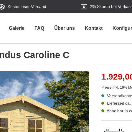
Kostenloser Versand
2%
Skonto bei Vorkas
Galerie
FAQ
Über uns
Kontakt
Konfigur
ndus Caroline C
1.929,0
Preise inkl. 19% M
Versandkoste
Lieferzeit c
Abholbar in 