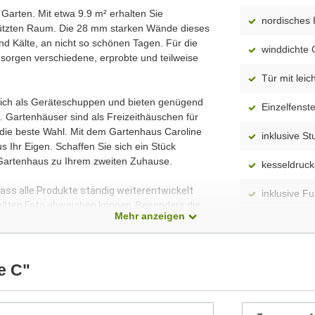
n Garten. Mit etwa 9.9 m² erhalten Sie
nordisches 
hützten Raum. Die 28 mm starken Wände dieses
d Kälte, an nicht so schönen Tagen. Für die
winddichte 
sorgen verschiedene, erprobte und teilweise
Tür mit lei
 sich als Geräteschuppen und bieten genügend
Einzelfenste
 Gartenhäuser sind als Freizeithäuschen für
 die beste Wahl. Mit dem Gartenhaus Caroline
inklusive St
 Ihr Eigen. Schaffen Sie sich ein Stück
 Gartenhaus zu Ihrem zweiten Zuhause.
kesseldruc
dass alle Produkte ständig weiterentwickelt
inklusive F
ellten Foto abweichen können. Besonders die
Mehr anzeigen
 Modelle dar. Alle Maße sind Circa-Angaben.
Dach aus 1
Fußboden a
e C"
Montageanle
enthalten