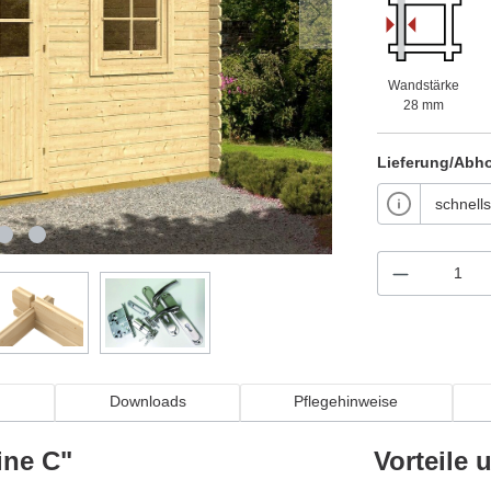
Wandstärke
28 mm
Lieferung/Abh
n
Downloads
Pflegehinweise
ine C"
Vorteile