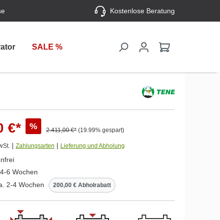
se
Kostenlose Beratung
ator
SALE %
0 €*
%
2.411,00 €*
(19.99% gespart)
|
|
wSt.
Zahlungsarten
Lieferung und Abholung
nfrei
a. 4-6 Wochen⠀⠀⠀
ca. 2-4 Wochen
200,00 € Abholrabatt