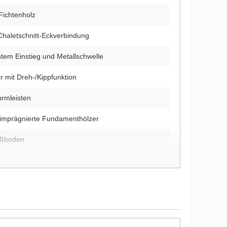
Fichtenholz
Chaletschnitt-Eckverbindung
chtem Einstieg und Metallschwelle
r mit Dreh-/Kippfunktion
urmleisten
kimprägnierte Fundamenthölzer
ußboden
8 mm starken Dachbrettern
us 18 mm starken Fußbodenbrettern
itung und Montagematerial im Lieferumfang