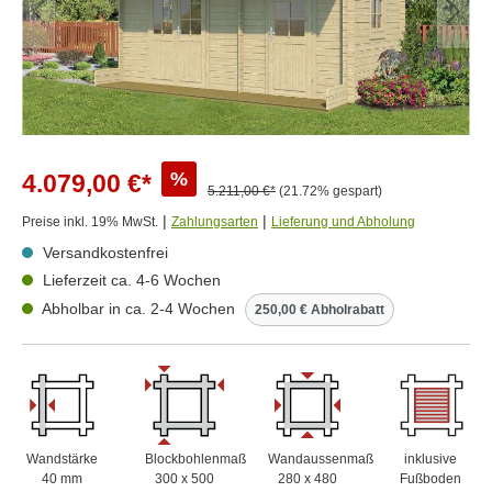
%
4.079,00 €*
5.211,00 €*
(21.72% gespart)
|
|
Preise inkl. 19% MwSt.
Zahlungsarten
Lieferung und Abholung
Versandkostenfrei
Lieferzeit ca. 4-6 Wochen⠀⠀⠀
Abholbar in ca. 2-4 Wochen
250,00 € Abholrabatt
Wandstärke
Blockbohlenmaß
Wandaussenmaß
inklusive
40 mm
300 x 500
280 x 480
Fußboden