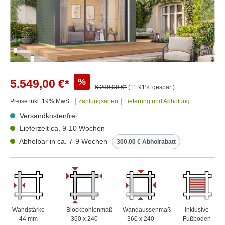
%
5.549,00 €*
6.299,00 €*
(11.91% gespart)
|
|
Preise inkl. 19% MwSt.
Zahlungsarten
Lieferung und Abholung
Versandkostenfrei
Lieferzeit ca. 9-10 Wochen
Abholbar in ca. 7-9 Wochen
300,00 € Abholrabatt
Wandstärke
Blockbohlenmaß
Wandaussenmaß
inklusive
44 mm
360 x 240
360 x 240
Fußboden