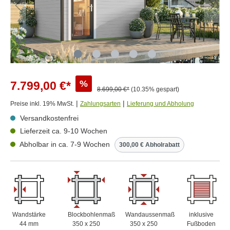
%
7.799,00 €*
8.699,00 €*
(10.35% gespart)
|
|
Preise inkl. 19% MwSt.
Zahlungsarten
Lieferung und Abholung
Versandkostenfrei
Lieferzeit ca. 9-10 Wochen
Abholbar in ca. 7-9 Wochen
300,00 € Abholrabatt
Wandstärke
Blockbohlenmaß
Wandaussenmaß
inklusive
44 mm
350 x 250
350 x 250
Fußboden