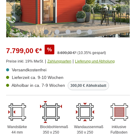
%
7.799,00 €*
8.699,00 €*
(10.35% gespart)
|
|
Preise inkl. 19% MwSt.
Zahlungsarten
Lieferung und Abholung
Versandkostenfrei
Lieferzeit ca. 9-10 Wochen
Abholbar in ca. 7-9 Wochen
300,00 € Abholrabatt
Wandstärke
Blockbohlenmaß
Wandaussenmaß
inklusive
44 mm
350 x 250
350 x 250
Fußboden