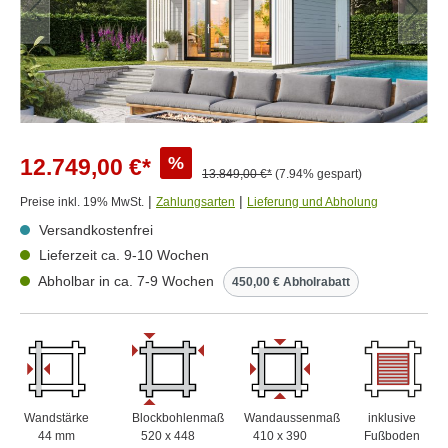
%
12.749,00 €*
13.849,00 €*
(7.94% gespart)
|
|
Preise inkl. 19% MwSt.
Zahlungsarten
Lieferung und Abholung
Versandkostenfrei
Lieferzeit ca. 9-10 Wochen
Abholbar in ca. 7-9 Wochen
450,00 € Abholrabatt
Wandstärke
Blockbohlenmaß
Wandaussenmaß
inklusive
44 mm
520 x 448
410 x 390
Fußboden