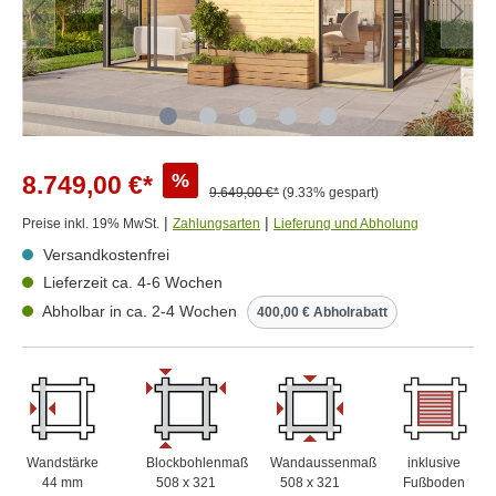
%
8.749,00 €*
9.649,00 €*
(9.33% gespart)
|
|
Preise inkl. 19% MwSt.
Zahlungsarten
Lieferung und Abholung
Versandkostenfrei
Lieferzeit ca. 4-6 Wochen
Abholbar in ca. 2-4 Wochen
400,00 € Abholrabatt
Wandstärke
Blockbohlenmaß
Wandaussenmaß
inklusive
44 mm
508 x 321
508 x 321
Fußboden