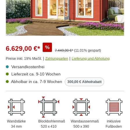
%
6.629,00 €*
7.449,00 €*
(11.01% gespart)
|
|
Preise inkl. 19% MwSt.
Zahlungsarten
Lieferung und Abholung
Versandkostenfrei
Lieferzeit ca. 9-10 Wochen
Abholbar in ca. 7-9 Wochen
300,00 € Abholrabatt
Wandstärke
Blockbohlenmaß
Wandaussenmaß
inklusive
34 mm
520 x 410
500 x 390
Fußboden