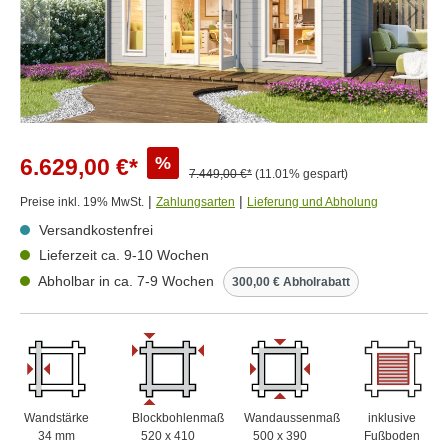
%
6.629,00 €*
7.449,00 €*
(11.01% gespart)
|
|
Preise inkl. 19% MwSt.
Zahlungsarten
Lieferung und Abholung
Versandkostenfrei
Lieferzeit ca. 9-10 Wochen
Abholbar in ca. 7-9 Wochen
300,00 € Abholrabatt
Wandstärke
Blockbohlenmaß
Wandaussenmaß
inklusive
34 mm
520 x 410
500 x 390
Fußboden