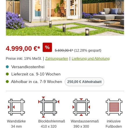
%
4.999,00 €*
5.699,00 €*
(12.28% gespart)
|
|
Preise inkl. 19% MwSt.
Zahlungsarten
Lieferung und Abholung
Versandkostenfrei
Lieferzeit ca. 9-10 Wochen
Abholbar in ca. 7-9 Wochen
250,00 € Abholrabatt
Wandstärke
Blockbohlenmaß
Wandaussenmaß
inklusive
34 mm
410 x 320
390 x 300
Fußboden