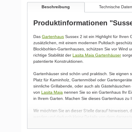
Beschreibung
Technische Date
Produktinformationen "Suss
Das
Gartenhaus
Sussex 2 ist ein Highlight für Ihren
zusätzlichen, mit einem modernen Pultdach geschü
Blockbohlen-Gartenhauses, schützen Sie vor Wind un
richtige Stabilität der
Lasita Maja Gartenhäuser
sorge
patentierte Konstruktionen.
Gartenhäuser sind schön und praktisch. Sie eignen
Platz für Kaminholz, Gartenmöbel oder Gartengeräte.
sinnliche Grillabende, oder auch als Gästehäuschen
von
Lasita Maja
nennen Sie so ein Gartenhaus Ihr Eig
in Ihrem Garten. Machen Sie dieses Gartenhaus zu 
Wir möchten Sie an dieser Stelle darauf hinweisen, 
werden und dadurch kleine Details von dem dargest
Bilder unserer Kunden stellen teilweise modifizierte