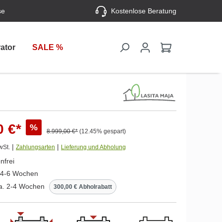
se
Kostenlose Beratung
ator
SALE %
0 €*
%
8.999,00 €*
(12.45% gespart)
|
|
wSt.
Zahlungsarten
Lieferung und Abholung
nfrei
. 4-6 Wochen
ca. 2-4 Wochen
300,00 € Abholrabatt