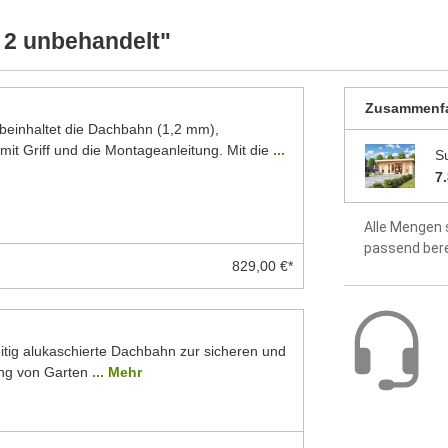
Dach aus 1
 2 unbehandelt"
Fußboden a
Zusammenf
Montageanle
inhaltet die Dachbahn (1,2 mm),
enthalten
mit Griff und die Montageanleitung. Mit die
...
S
2 Jahre Hers
7
Alle Mengen 
passend ber
829,00 €*
itig alukaschierte Dachbahn zur sicheren und
ng von Garten
... Mehr