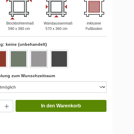
Blockbohlenmaß
Wandaussenmaß
inklusive
590 x 380 cm
570 x 360 cm
Fußboden
ng:
keine (unbehandelt)
olung zum Wunschzeitraum
In den Warenkorb