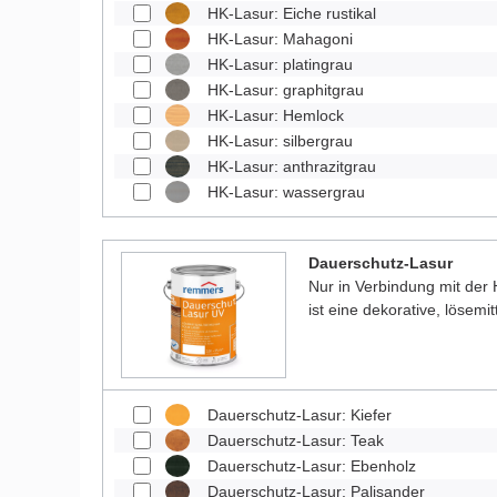
HK-Lasur: Eiche rustikal
HK-Lasur: Mahagoni
HK-Lasur: platingrau
HK-Lasur: graphitgrau
HK-Lasur: Hemlock
HK-Lasur: silbergrau
HK-Lasur: anthrazitgrau
HK-Lasur: wassergrau
Dauerschutz-Lasur
Nur in Verbindung mit der
ist eine dekorative, lösemit
Dauerschutz-Lasur: Kiefer
Dauerschutz-Lasur: Teak
Dauerschutz-Lasur: Ebenholz
Dauerschutz-Lasur: Palisander