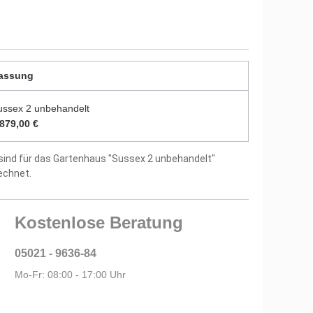
8 mm starken Dachbrettern
us 18 mm starken Fußbodenbrettern
assung
itung und Montagematerial im Lieferumfang
ussex 2 unbehandelt
tellergarantie
.879,00 €
sind für das Gartenhaus "Sussex 2 unbehandelt"
echnet.
Kostenlose Beratung
05021 - 9636-84
Mo-Fr: 08:00 - 17:00 Uhr