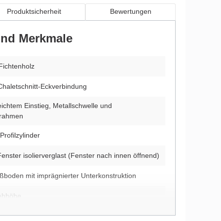
Produktsicherheit
Bewertungen
 und Merkmale
Fichtenholz
Chaletschnitt-Eckverbindung
leichtem Einstieg, Metallschwelle und
rrahmen
Profilzylinder
enster isolierverglast (Fenster nach innen öffnend)
ußboden mit imprägnierter Unterkonstruktion
tehhöhe
lutetes Pultdach-Gartenhaus