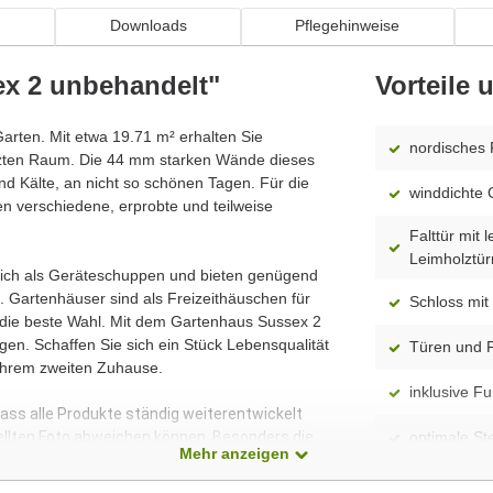
n
Downloads
Pflegehinweise
ex 2 unbehandelt"
Vorteile
 Garten. Mit etwa 19.71 m² erhalten Sie
nordisches 
tzten Raum. Die 44 mm starken Wände dieses
d Kälte, an nicht so schönen Tagen. Für die
winddichte 
n verschiedene, erprobte und teilweise
Falttür mit 
Leimholztü
 sich als Geräteschuppen und bieten genügend
 Gartenhäuser sind als Freizeithäuschen für
Schloss mit 
 die beste Wahl. Mit dem Gartenhaus Sussex 2
en. Schaffen Sie sich ein Stück Lebensqualität
Türen und F
Ihrem zweiten Zuhause.
inklusive F
dass alle Produkte ständig weiterentwickelt
ellten Foto abweichen können. Besonders die
optimale S
Mehr anzeigen
 Modelle dar. Alle Maße sind Circa-Angaben.
lichtdurchf