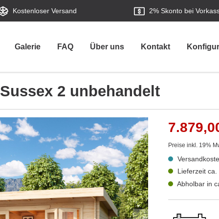
Kostenloser Versand
2%
Skonto bei Vorkas
Galerie
FAQ
Über uns
Kontakt
Konfigur
 Sussex 2 unbehandelt
7.879,0
Preise inkl. 19% M
Versandkoste
Lieferzeit ca
Abholbar in 