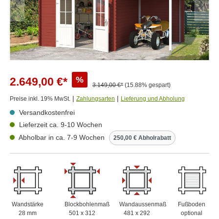
%
2.649,00 €*
3.149,00 €*
(15.88% gespart)
|
|
Preise inkl. 19% MwSt.
Zahlungsarten
Lieferung und Abholung
Versandkostenfrei
Lieferzeit ca. 9-10 Wochen
Abholbar in ca. 7-9 Wochen
250,00 € Abholrabatt
Wandstärke
Blockbohlenmaß
Wandaussenmaß
Fußboden
28 mm
501 x 312
481 x 292
optional