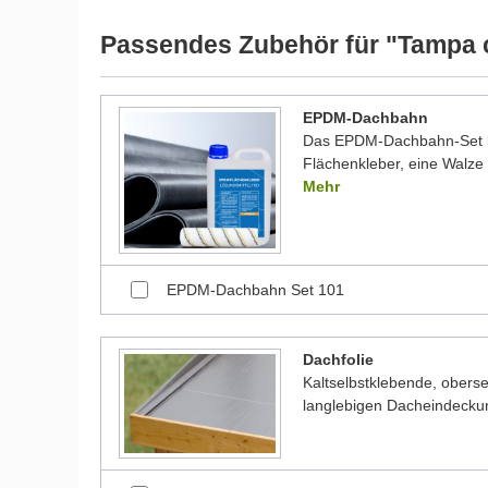
werden und dadurch kleine Details von dem dargest
Bilder unserer Kunden stellen teilweise modifizierte
Passendes Zubehör für "Tampa 
EPDM-Dachbahn
Das EPDM-Dachbahn-Set be
Flächenkleber, eine Walze 
Mehr
EPDM-Dachbahn Set 101
Dachfolie
Kaltselbstklebende, oberse
langlebigen Dacheindecku