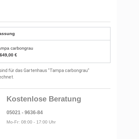
utz vor Witterungseinflüssen und Bläuepilzen
5 mm starken Dachbrettern
assung
ptional
itung und Montagematerial im Lieferumfang
ampa carbongrau
.649,00 €
tellergarantie
sind für das Gartenhaus "Tampa carbongrau"
echnet.
Kostenlose Beratung
05021 - 9636-84
Mo-Fr: 08:00 - 17:00 Uhr