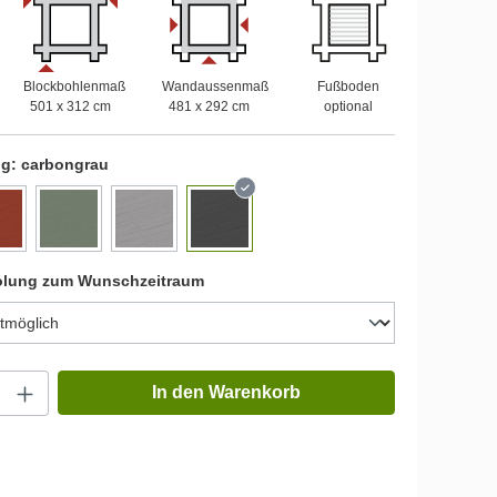
Blockbohlenmaß
Wandaussenmaß
Fußboden
501 x 312 cm
481 x 292 cm
optional
ng:
carbongrau
olung zum Wunschzeitraum
In den Warenkorb