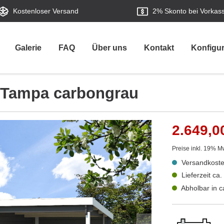
Kostenloser Versand
2%
Skonto bei Vorkas
Galerie
FAQ
Über uns
Kontakt
Konfigur
a Tampa carbongrau
2.649,0
Preise inkl. 19% M
Versandkoste
Lieferzeit ca
Abholbar in 