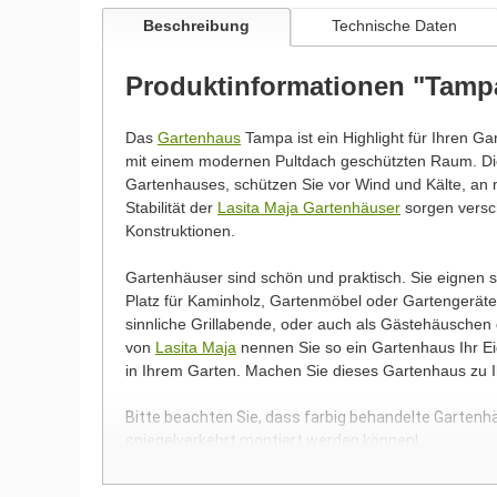
Beschreibung
Technische Daten
Produktinformationen "Tamp
Das
Gartenhaus
Tampa ist ein Highlight für Ihren Ga
mit einem modernen Pultdach geschützten Raum. Di
Gartenhauses, schützen Sie vor Wind und Kälte, an n
Stabilität der
Lasita Maja Gartenhäuser
sorgen versch
Konstruktionen.
Gartenhäuser sind schön und praktisch. Sie eignen
Platz für Kaminholz, Gartenmöbel oder Gartengeräte.
sinnliche Grillabende, oder auch als Gästehäusche
von
Lasita Maja
nennen Sie so ein Gartenhaus Ihr Eig
in Ihrem Garten. Machen Sie dieses Gartenhaus zu 
Bitte beachten Sie, dass farbig behandelte Gartenh
spiegelverkehrt montiert werden können!
Wir möchten Sie an dieser Stelle darauf hinweisen, 