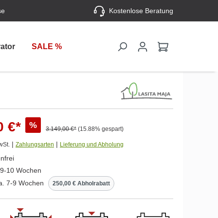
se
Kostenlose Beratung
ator
SALE %
0 €*
%
3.149,00 €*
(15.88% gespart)
|
|
wSt.
Zahlungsarten
Lieferung und Abholung
nfrei
. 9-10 Wochen
ca. 7-9 Wochen
250,00 € Abholrabatt