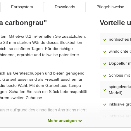
Farbsystem
Downloads
Pflegehinweise
a carbongrau"
Vorteile
rten. Mit etwa 8.2 m² erhalten Sie zusätzlichen,
nordisches 
e 28 mm starken Wände dieses Blockbohlen-
icht so schönen Tagen. Für die richtige
winddichte 
iedene, erprobte und teilweise patentierte
Doppeltür mi
 sich als Geräteschuppen und bieten genügend
Schloss mit 
 Gartenhäuser sind als Freizeithäuschen für
n die beste Wahl. Mit dem Gartenhaus Tampa
spiegelverk
en. Schaffen Sie sich ein Stück Lebensqualität
Modell)
Ihrem zweiten Zuhause.
inklusive g
äuser aufgrund des einseitigen Anstrichs nicht
inklusive 
Mehr anzeigen
werkseitig 
dass alle Produkte ständig weiterentwickelt