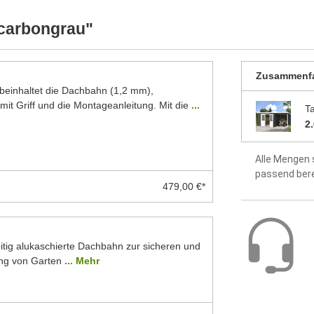
ellten Foto abweichen können. Besonders die
idealer Sch
 Modelle dar. Alle Maße sind Circa-Angaben.
carbongrau"
Dach aus 1
Zusammenf
Fußboden o
inhaltet die Dachbahn (1,2 mm),
mit Griff und die Montageanleitung. Mit die
...
Montageanle
T
enthalten
2
2 Jahre Hers
Alle Mengen 
passend ber
479,00 €*
itig alukaschierte Dachbahn zur sicheren und
ng von Garten
... Mehr