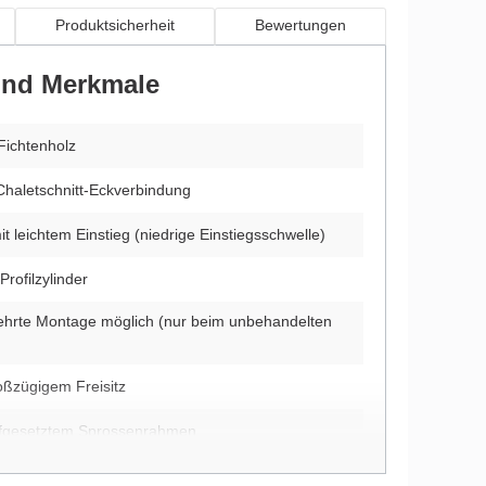
Produktsicherheit
Bewertungen
 und Merkmale
Fichtenholz
Chaletschnitt-Eckverbindung
t leichtem Einstieg (niedrige Einstiegsschwelle)
Profilzylinder
ehrte Montage möglich (nur beim unbehandelten
roßzügigem Freisitz
aufgesetztem Sprossenrahmen
durch zwei Farbschichten endbehandelt