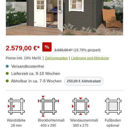
%
2.579,00 €*
3.099,00 €*
(16.78% gespart)
|
|
Preise inkl. 19% MwSt.
Zahlungsarten
Lieferung und Abholung
Versandkostenfrei
Lieferzeit ca. 9-10 Wochen
Abholbar in ca. 7-9 Wochen
250,00 € Abholrabatt
Wandstärke
Blockbohlenmaß
Wandaussenmaß
Fußboden
28 mm
400 x 295
380 x 275
optional