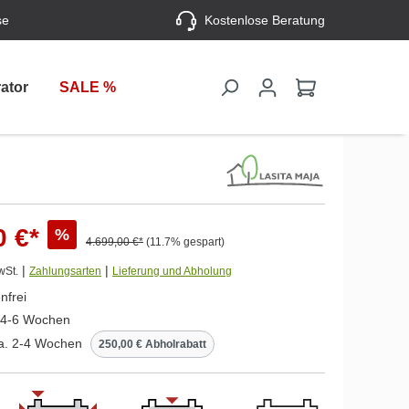
se
Kostenlose Beratung
ator
SALE %
0 €*
%
4.699,00 €*
(11.7% gespart)
|
|
wSt.
Zahlungsarten
Lieferung und Abholung
nfrei
. 4-6 Wochen
ca. 2-4 Wochen
250,00 € Abholrabatt