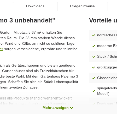
n
Downloads
Pflegehinweise
rmo 3 unbehandelt"
Vorteile
n Garten. Mit etwa 8.67 m² erhalten Sie
nordisches 
tzten Raum. Die 28 mm starken Wände dieses
or Wind und Kälte, an nicht so schönen Tagen.
moderne Ec
er
sorgen verschiedene, erprobte und teilweise
Steck-/ Sc
 sich als Geräteschuppen und bieten genügend
großzügiger
 Gartenhäuser sind als Freizeithäuschen für
 die beste Wahl. Mit dem Gartenhaus Palermo 3
Glasschieb
en. Schaffen Sie sich ein Stück Lebensqualität
Ihrem zweiten Zuhause.
spiegelverk
Modell)
dass alle Produkte ständig weiterentwickelt
ellten Foto abweichen können. Besonders die
Dach aus 1
Mehr anzeigen
 Modelle dar. Alle Maße sind Circa-Angaben.
Fußboden a