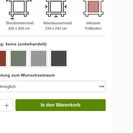
Blockbohlenmaß
Wandaussenmaß
inklusive
300 x 300 cm
294 x 294 cm
Fußboden
ng:
keine (unbehandelt)
olung zum Wunschzeitraum
In den Warenkorb