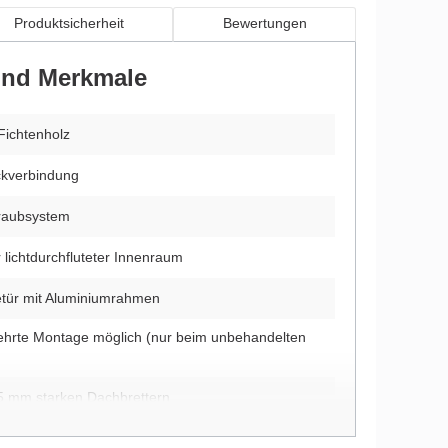
Produktsicherheit
Bewertungen
 und Merkmale
Fichtenholz
kverbindung
hraubsystem
 lichtdurchfluteter Innenraum
etür mit Aluminiumrahmen
ehrte Montage möglich (nur beim unbehandelten
5 mm starken Dachbrettern
us 15 mm starken Fußbodenbrettern