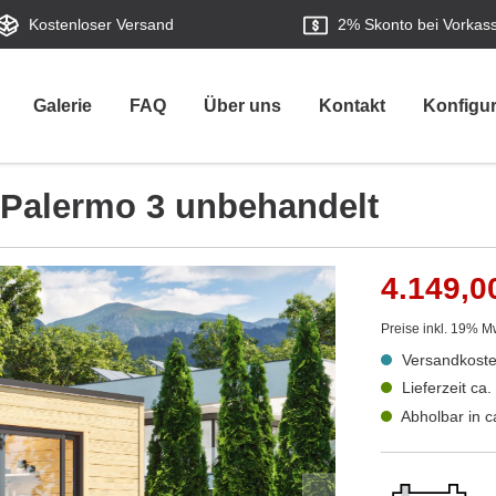
Kostenloser Versand
2%
Skonto bei Vorkas
Galerie
FAQ
Über uns
Kontakt
Konfigur
 Palermo 3 unbehandelt
4.149,0
Preise inkl. 19% M
Versandkoste
Lieferzeit ca
Abholbar in 