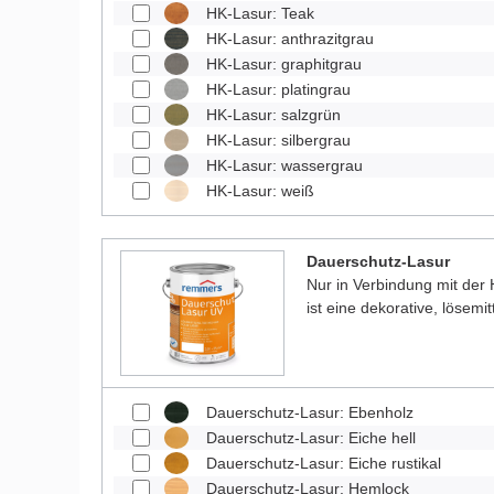
HK-Lasur: Teak
HK-Lasur: anthrazitgrau
HK-Lasur: graphitgrau
HK-Lasur: platingrau
HK-Lasur: salzgrün
HK-Lasur: silbergrau
HK-Lasur: wassergrau
HK-Lasur: weiß
Dauerschutz-Lasur
Nur in Verbindung mit der
ist eine dekorative, lösemit
Dauerschutz-Lasur: Ebenholz
Dauerschutz-Lasur: Eiche hell
Dauerschutz-Lasur: Eiche rustikal
Dauerschutz-Lasur: Hemlock