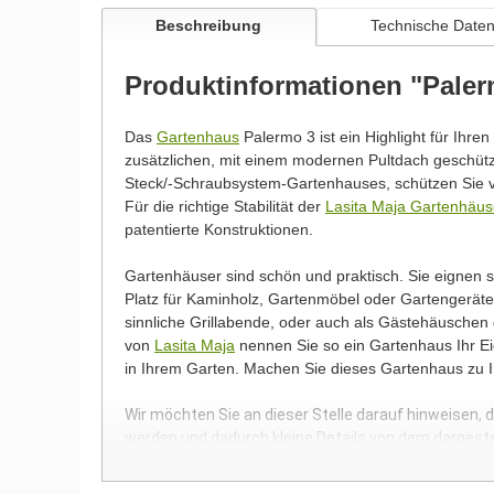
Beschreibung
Technische Date
Produktinformationen "Pale
Das
Gartenhaus
Palermo 3 ist ein Highlight für Ihre
zusätzlichen, mit einem modernen Pultdach geschü
Steck/-Schraubsystem-Gartenhauses, schützen Sie v
Für die richtige Stabilität der
Lasita Maja Gartenhäus
patentierte Konstruktionen.
Gartenhäuser sind schön und praktisch. Sie eignen
Platz für Kaminholz, Gartenmöbel oder Gartengeräte.
sinnliche Grillabende, oder auch als Gästehäuschen
von
Lasita Maja
nennen Sie so ein Gartenhaus Ihr Eig
in Ihrem Garten. Machen Sie dieses Gartenhaus zu 
Wir möchten Sie an dieser Stelle darauf hinweisen, 
werden und dadurch kleine Details von dem dargest
Bilder unserer Kunden stellen teilweise modifizierte