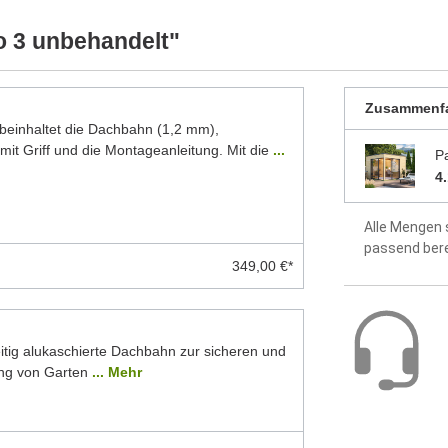
Montageanle
o 3 unbehandelt"
enthalten
2 Jahre Hers
Zusammenf
inhaltet die Dachbahn (1,2 mm),
mit Griff und die Montageanleitung. Mit die
...
P
4
Alle Mengen 
passend ber
349,00 €*
itig alukaschierte Dachbahn zur sicheren und
ng von Garten
... Mehr