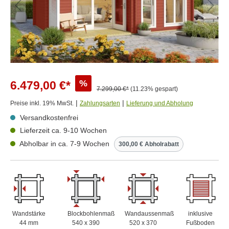
%
6.479,00 €*
7.299,00 €*
(11.23% gespart)
|
|
Preise inkl. 19% MwSt.
Zahlungsarten
Lieferung und Abholung
Versandkostenfrei
Lieferzeit ca. 9-10 Wochen
Abholbar in ca. 7-9 Wochen
300,00 € Abholrabatt
Wandstärke
Blockbohlenmaß
Wandaussenmaß
inklusive
44 mm
540 x 390
520 x 370
Fußboden