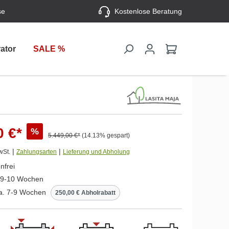
se
Kostenlose Beratung
ator
SALE %
0 €*
%
5.449,00 €*
(14.13% gespart)
|
|
wSt.
Zahlungsarten
Lieferung und Abholung
nfrei
. 9-10 Wochen
ca. 7-9 Wochen
250,00 € Abholrabatt