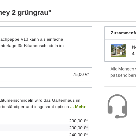
ellten Foto abweichen können. Besonders die
werkseitig 
 Modelle dar. Alle Maße sind Circa-Angaben.
ney 2 grüngrau"
idealer Sch
Zusammenf
Dach aus 1
 Dachpappe V13 kann als einfache
terlage für Bitumenschindeln im
Fußboden a
N
4
Montageanle
enthalten
Alle Mengen 
75,00 €*
passend ber
5 Jahre Hers
Bitumenschindeln wird das Gartenhaus im
erbeständiger und insgesamt optisch
... Mehr
200,00 €*
200,00 €*
240,00 €*