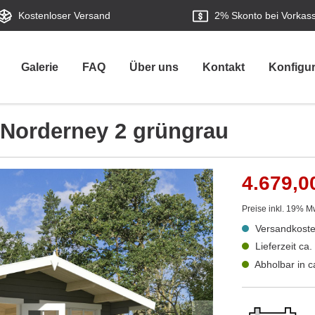
Kostenloser Versand
2%
Skonto bei Vorkas
Galerie
FAQ
Über uns
Kontakt
Konfigur
 Norderney 2 grüngrau
4.679,0
Preise inkl. 19% M
Versandkoste
Lieferzeit ca
Abholbar in 