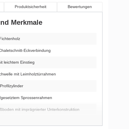
Produktsicherheit
Bewertungen
 und Merkmale
Fichtenholz
Chaletschnitt-Eckverbindung
t leichtem Einstieg
hwelle mit Leimholztürrahmen
Profilzylinder
aufgesetztem Sprossenrahmen
ußboden mit imprägnierter Unterkonstruktion
ehrte Montage möglich (nur beim unbehandelten