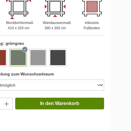
Blockbohlenmaß
Wandaussenmaß
inklusive
410 x 320 cm
390 x 300 cm
Fußboden
ng:
grüngrau
olung zum Wunschzeitraum
In den Warenkorb