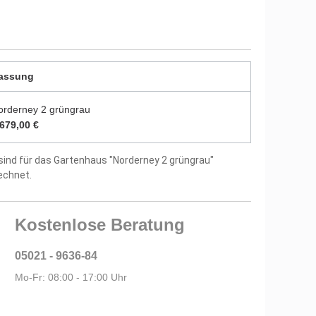
durch zwei Farbschichten endbehandelt
utz vor Witterungseinflüssen und Bläuepilzen
assung
8 mm starken Dachbrettern
us 18 mm starken Fußbodenbrettern
orderney 2 grüngrau
.679,00 €
itung und Montagematerial im Lieferumfang
sind für das Gartenhaus "Norderney 2 grüngrau"
echnet.
tellergarantie
Kostenlose Beratung
05021 - 9636-84
Mo-Fr: 08:00 - 17:00 Uhr