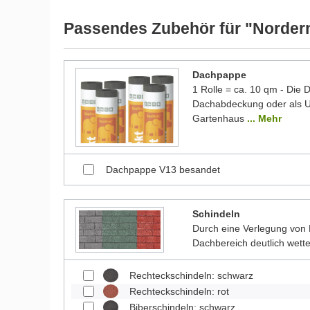
werden und dadurch kleine Details von dem dargest
Bilder unserer Kunden stellen teilweise modifizierte
Passendes Zubehör für "Norder
Dachpappe
1 Rolle = ca. 10 qm - Die
Dachabdeckung oder als Un
Gartenhaus
... Mehr
Dachpappe V13 besandet
Schindeln
Durch eine Verlegung von 
Dachbereich deutlich wett
Rechteckschindeln: schwarz
Rechteckschindeln: rot
Biberschindeln: schwarz