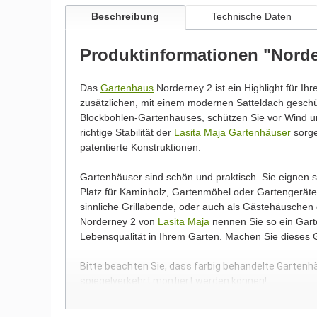
Beschreibung
Technische Daten
Produktinformationen "Norde
Das
Gartenhaus
Norderney 2 ist ein Highlight für Ih
zusätzlichen, mit einem modernen Satteldach gesc
Blockbohlen-Gartenhauses, schützen Sie vor Wind un
richtige Stabilität der
Lasita Maja Gartenhäuser
sorge
patentierte Konstruktionen.
Gartenhäuser sind schön und praktisch. Sie eignen
Platz für Kaminholz, Gartenmöbel oder Gartengeräte.
sinnliche Grillabende, oder auch als Gästehäuschen
Norderney 2 von
Lasita Maja
nennen Sie so ein Garte
Lebensqualität in Ihrem Garten. Machen Sie dieses
Bitte beachten Sie, dass farbig behandelte Gartenh
spiegelverkehrt montiert werden können!
Wir möchten Sie an dieser Stelle darauf hinweisen, 