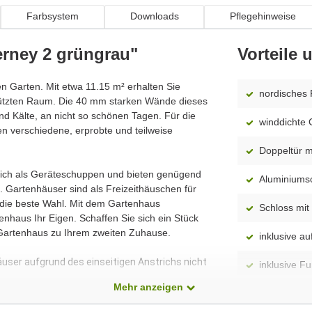
Farbsystem
Downloads
Pflegehinweise
rney 2 grüngrau"
Vorteile
ren Garten. Mit etwa 11.15 m² erhalten Sie
nordisches 
hützten Raum. Die 40 mm starken Wände dieses
d Kälte, an nicht so schönen Tagen. Für die
winddichte 
n verschiedene, erprobte und teilweise
Doppeltür mi
 sich als Geräteschuppen und bieten genügend
Aluminiumsc
 Gartenhäuser sind als Freizeithäuschen für
 die beste Wahl. Mit dem Gartenhaus
Schloss mit 
nhaus Ihr Eigen. Schaffen Sie sich ein Stück
 Gartenhaus zu Ihrem zweiten Zuhause.
inklusive 
äuser aufgrund des einseitigen Anstrichs nicht
inklusive F
Mehr anzeigen
spiegelverk
dass alle Produkte ständig weiterentwickelt
Modell)