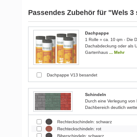
werden und dadurch kleine Details von dem dargest
Bilder unserer Kunden stellen teilweise modifizierte
Passendes Zubehör für "Wels 3
Dachpappe
1 Rolle = ca. 10 qm - Die
Dachabdeckung oder als Un
Gartenhaus
... Mehr
Dachpappe V13 besandet
Schindeln
Durch eine Verlegung von 
Dachbereich deutlich wett
Rechteckschindeln: schwarz
Rechteckschindeln: rot
Biberschindeln: schwarz