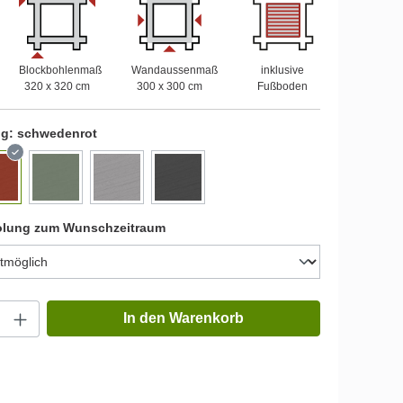
Blockbohlenmaß
Wandaussenmaß
inklusive
320 x 320 cm
300 x 300 cm
Fußboden
ng:
schwedenrot
olung zum Wunschzeitraum
In den Warenkorb