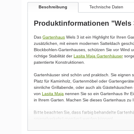
Beschreibung
Technische Daten
Produktinformationen "Wels
Das
Gartenhaus
Wels 3 ist ein Highlight für Ihren Ga
zusätzlichen, mit einem modernen Satteldach gesc
Blockbohlen-Gartenhauses, schützen Sie vor Wind un
richtige Stabilität der
Lasita Maja Gartenhäuser
sorge
patentierte Konstruktionen.
Gartenhäuser sind schön und praktisch. Sie eignen
Platz für Kaminholz, Gartenmöbel oder Gartengeräte.
sinnliche Grillabende, oder auch als Gästehäuschen
von
Lasita Maja
nennen Sie so ein Gartenhaus Ihr Eig
in Ihrem Garten. Machen Sie dieses Gartenhaus zu 
Bitte beachten Sie, dass farbig behandelte Gartenh
spiegelverkehrt montiert werden können!
Wir möchten Sie an dieser Stelle darauf hinweisen, 