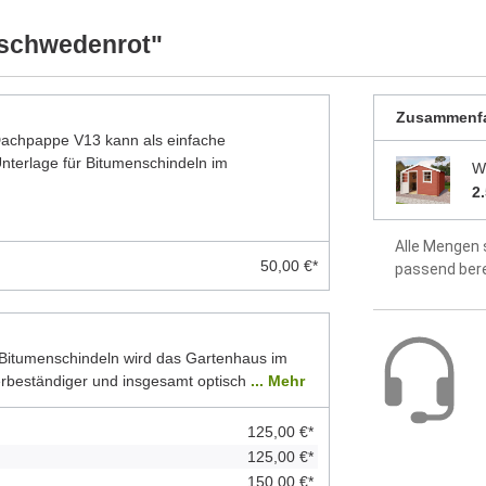
ellten Foto abweichen können. Besonders die
idealer Sch
 Modelle dar. Alle Maße sind Circa-Angaben.
 schwedenrot"
Dach aus 1
Zusammenf
Fußboden a
 Dachpappe V13 kann als einfache
terlage für Bitumenschindeln im
Montageanle
W
enthalten
2
2 Jahre Hers
Alle Mengen 
50,00 €*
passend ber
Bitumenschindeln wird das Gartenhaus im
erbeständiger und insgesamt optisch
... Mehr
125,00 €*
125,00 €*
150,00 €*