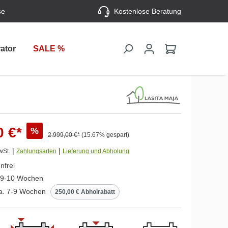
se
Kostenlose Beratung
ator
SALE %
0 €*
%
2.999,00 €*
(15.67% gespart)
|
|
wSt.
Zahlungsarten
Lieferung und Abholung
nfrei
. 9-10 Wochen
ca. 7-9 Wochen
250,00 € Abholrabatt