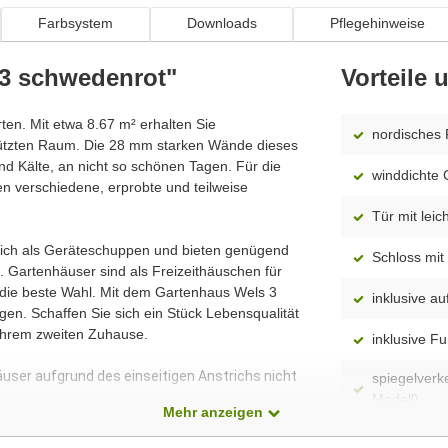
Farbsystem
Downloads
Pflegehinweise
 3 schwedenrot"
Vorteile
rten. Mit etwa 8.67 m² erhalten Sie
nordisches 
hützten Raum. Die 28 mm starken Wände dieses
d Kälte, an nicht so schönen Tagen. Für die
winddichte 
n verschiedene, erprobte und teilweise
Tür mit leic
 sich als Geräteschuppen und bieten genügend
Schloss mit 
 Gartenhäuser sind als Freizeithäuschen für
 die beste Wahl. Mit dem Gartenhaus Wels 3
inklusive 
en. Schaffen Sie sich ein Stück Lebensqualität
Ihrem zweiten Zuhause.
inklusive F
äuser aufgrund des einseitigen Anstrichs nicht
spiegelverk
Modell)
Mehr anzeigen
werkseitig 
dass alle Produkte ständig weiterentwickelt