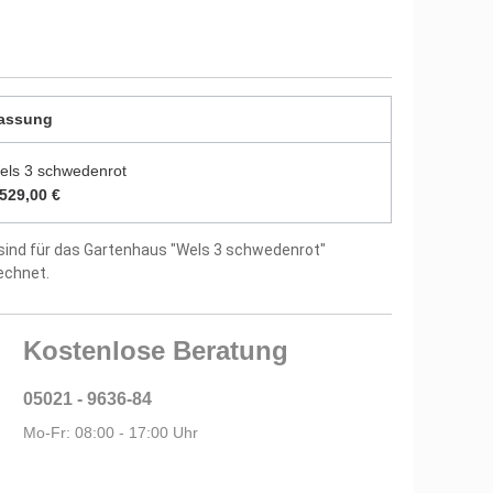
utz vor Witterungseinflüssen und Bläuepilzen
5 mm starken Dachbrettern
assung
us 15 mm starken Fußbodenbrettern
itung und Montagematerial im Lieferumfang
els 3 schwedenrot
.529,00 €
tellergarantie
sind für das Gartenhaus "Wels 3 schwedenrot"
echnet.
Kostenlose Beratung
05021 - 9636-84
Mo-Fr: 08:00 - 17:00 Uhr