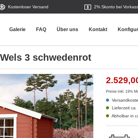
Kostenloser Versand
2%
Skonto bei Vorkas
Galerie
FAQ
Über uns
Kontakt
Konfigur
 Wels 3 schwedenrot
2.529,0
Preise inkl. 19% M
Versandkoste
Lieferzeit ca
Abholbar in 