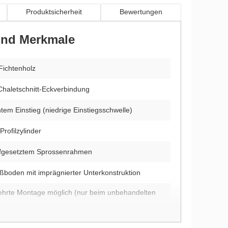
Produktsicherheit
Bewertungen
 und Merkmale
Fichtenholz
Chaletschnitt-Eckverbindung
htem Einstieg (niedrige Einstiegsschwelle)
Profilzylinder
aufgesetztem Sprossenrahmen
ußboden mit imprägnierter Unterkonstruktion
ehrte Montage möglich (nur beim unbehandelten
durch zwei Farbschichten endbehandelt