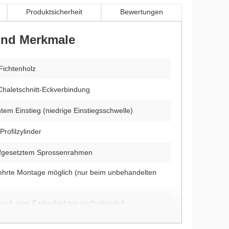
Produktsicherheit
Bewertungen
 und Merkmale
Fichtenholz
Chaletschnitt-Eckverbindung
htem Einstieg (niedrige Einstiegsschwelle)
Profilzylinder
aufgesetztem Sprossenrahmen
ehrte Montage möglich (nur beim unbehandelten
durch zwei Farbschichten endbehandelt
utz vor Witterungseinflüssen und Bläuepilzen