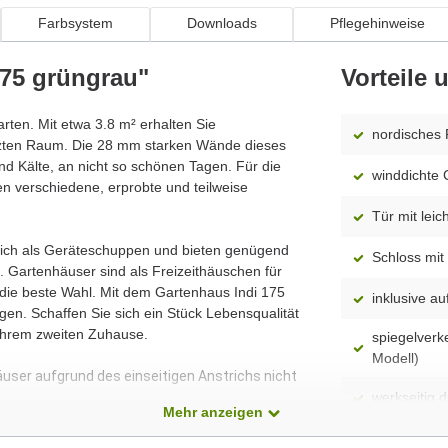
Farbsystem
Downloads
Pflegehinweise
175 grüngrau"
Vorteile
Garten. Mit etwa 3.8 m² erhalten Sie
nordisches 
tzten Raum. Die 28 mm starken Wände dieses
d Kälte, an nicht so schönen Tagen. Für die
winddichte 
n verschiedene, erprobte und teilweise
Tür mit leic
 sich als Geräteschuppen und bieten genügend
Schloss mit 
 Gartenhäuser sind als Freizeithäuschen für
 die beste Wahl. Mit dem Gartenhaus Indi 175
inklusive 
en. Schaffen Sie sich ein Stück Lebensqualität
Ihrem zweiten Zuhause.
spiegelverk
Modell)
äuser aufgrund des einseitigen Anstrichs nicht
werkseitig 
Mehr anzeigen
idealer Sch
dass alle Produkte ständig weiterentwickelt