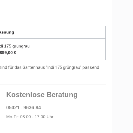
5 mm starken Dachbrettern
ptional
assung
itung und Montagematerial im Lieferumfang
ndi 175 grüngrau
tellergarantie
.899,00 €
sind für das Gartenhaus "Indi 175 grüngrau" passend
Kostenlose Beratung
05021 - 9636-84
Mo-Fr: 08:00 - 17:00 Uhr