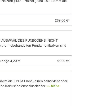
 Hölzern ( KDI - Hölzer ) und 18 - 19 mm dic
269,00 €*
I AUSWAHL DES FUßBODENS, NICHT
thermobehandelten Fundamentbalken sind
 Länge 4,20 m
88,00 €*
ltet die EPDM Plane, einen selbstklebender
eine Kartusche Anschlusskleber.
... Mehr