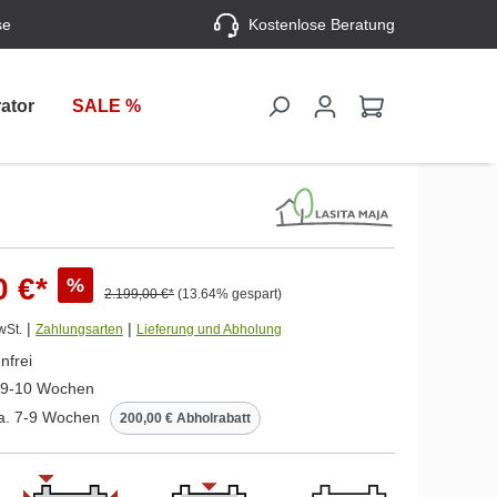
se
Kostenlose Beratung
ator
SALE %
0 €*
%
2.199,00 €*
(13.64% gespart)
|
|
wSt.
Zahlungsarten
Lieferung und Abholung
nfrei
. 9-10 Wochen
ca. 7-9 Wochen
200,00 € Abholrabatt