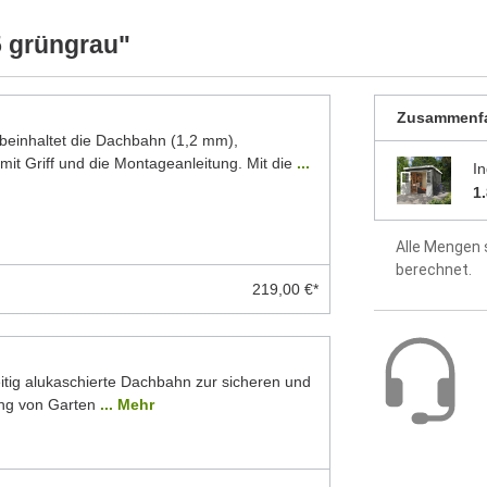
ellten Foto abweichen können. Besonders die
Dach aus 1
 Modelle dar. Alle Maße sind Circa-Angaben.
5 grüngrau"
Fußboden o
Zusammenf
Montageanle
inhaltet die Dachbahn (1,2 mm),
enthalten
mit Griff und die Montageanleitung. Mit die
...
I
2 Jahre Hers
1
Alle Mengen 
berechnet.
219,00 €*
itig alukaschierte Dachbahn zur sicheren und
ng von Garten
... Mehr