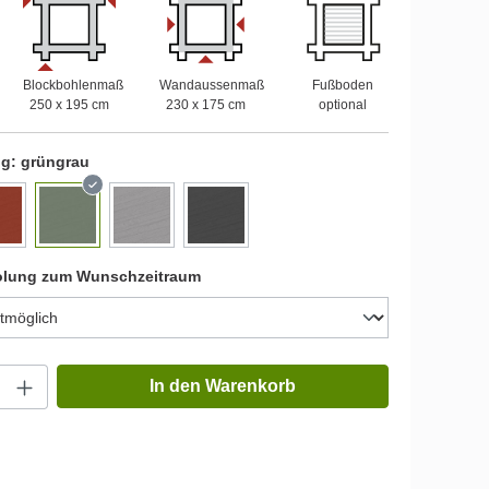
Blockbohlenmaß
Wandaussenmaß
Fußboden
250 x 195 cm
230 x 175 cm
optional
ng:
grüngrau
olung zum Wunschzeitraum
In den Warenkorb