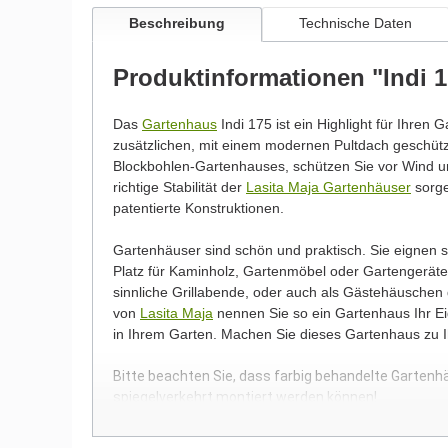
Beschreibung
Technische Daten
Produktinformationen "Indi 
Das
Gartenhaus
Indi 175 ist ein Highlight für Ihren 
zusätzlichen, mit einem modernen Pultdach geschü
Blockbohlen-Gartenhauses, schützen Sie vor Wind un
richtige Stabilität der
Lasita Maja Gartenhäuser
sorge
patentierte Konstruktionen.
Gartenhäuser sind schön und praktisch. Sie eignen
Platz für Kaminholz, Gartenmöbel oder Gartengeräte.
sinnliche Grillabende, oder auch als Gästehäuschen
von
Lasita Maja
nennen Sie so ein Gartenhaus Ihr Eig
in Ihrem Garten. Machen Sie dieses Gartenhaus zu 
Bitte beachten Sie, dass farbig behandelte Gartenh
spiegelverkehrt montiert werden können!
Wir möchten Sie an dieser Stelle darauf hinweisen, 