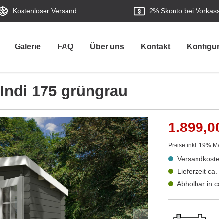
Kostenloser Versand
2%
Skonto bei Vorkas
Galerie
FAQ
Über uns
Kontakt
Konfigur
Indi 175 grüngrau
1.899,0
Preise inkl. 19% M
Versandkoste
Lieferzeit ca
Abholbar in 