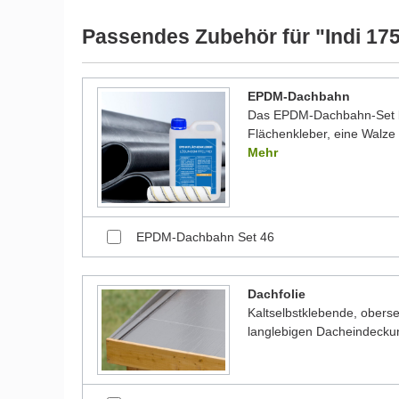
werden und dadurch kleine Details von dem dargest
Bilder unserer Kunden stellen teilweise modifizierte
Passendes Zubehör für "Indi 17
EPDM-Dachbahn
Das EPDM-Dachbahn-Set be
Flächenkleber, eine Walze 
Mehr
EPDM-Dachbahn Set 46
Dachfolie
Kaltselbstklebende, oberse
langlebigen Dacheindecku