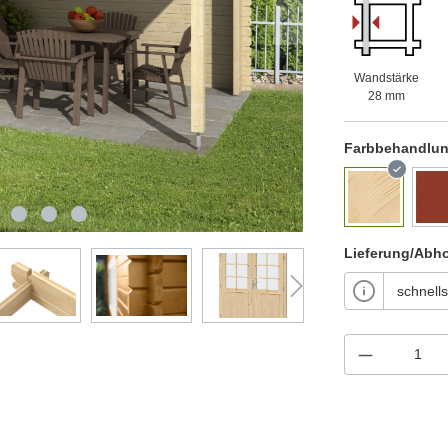
Wandstärke
28 mm
Farbbehandlu
Lieferung/Abh