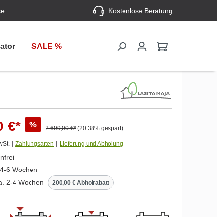
se
Kostenlose Beratung
ator
SALE %
0 €*
%
2.699,00 €*
(20.38% gespart)
|
|
wSt.
Zahlungsarten
Lieferung und Abholung
nfrei
. 4-6 Wochen
ca. 2-4 Wochen
200,00 € Abholrabatt