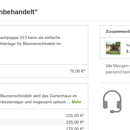
Montageanle
nbehandelt"
enthalten
2 Jahre Hers
Zusammenf
 Dachpappe V13 kann als einfache
terlage für Bitumenschindeln im
I
2
Alle Mengen 
75,00 €*
passend ber
Bitumenschindeln wird das Gartenhaus im
erbeständiger und insgesamt optisch
... Mehr
225,00 €*
225,00 €*
270,00 €*