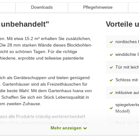
n
Downloads
Pflegehinweise
 unbehandelt"
Vorteile
ten. Mit etwa 15.2 m² erhalten Sie zusätzlichen,
nordisches 
Die 28 mm starken Wände dieses Blockbohlen-
icht so schönen Tagen. Für die richtige
winddichte 
iedene, erprobte und teilweise patentierte
Tür mit leic
 sich als Geräteschuppen und bieten genügend
Schloss mit 
 Gartenhäuser sind als Freizeithäuschen für
 die beste Wahl. Mit dem Gartenhaus Ivana von
inklusive 
Schaffen Sie sich ein Stück Lebensqualität in
rem zweiten Zuhause.
spiegelverk
Modell)
dass alle Produkte ständig weiterentwickelt
ellten Foto abweichen können. Besonders die
Dach aus 1
Mehr anzeigen
 Modelle dar. Alle Maße sind Circa-Angaben.
Fußboden o