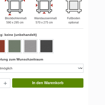
Blockbohlenmaß
Wandaussenmaß
Fußboden
590 x 295 cm
570 x 275 cm
optional
ng:
keine (unbehandelt)
olung zum Wunschzeitraum
In den Warenkorb