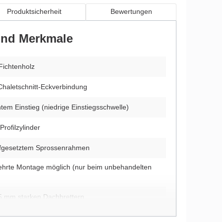
Produktsicherheit
Bewertungen
 und Merkmale
Fichtenholz
Chaletschnitt-Eckverbindung
htem Einstieg (niedrige Einstiegsschwelle)
Profilzylinder
aufgesetztem Sprossenrahmen
ehrte Montage möglich (nur beim unbehandelten
5 mm starken Dachbrettern
ptional