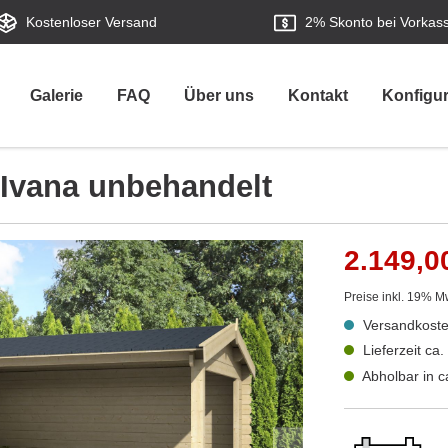
Kostenloser Versand
2%
Skonto bei Vorkas
Galerie
FAQ
Über uns
Kontakt
Konfigur
 Ivana unbehandelt
2.149,0
Preise inkl. 19% M
Versandkoste
Lieferzeit ca
Abholbar in 