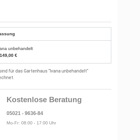
itung und Montagematerial im Lieferumfang
tellergarantie
assung
vana unbehandelt
.149,00 €
sind für das Gartenhaus "Ivana unbehandelt"
echnet.
Kostenlose Beratung
05021 - 9636-84
Mo-Fr: 08:00 - 17:00 Uhr