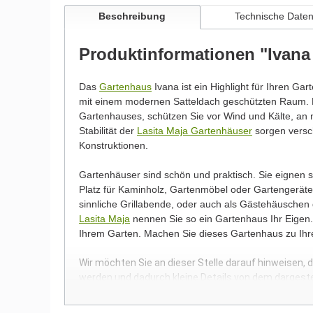
Beschreibung
Technische Date
Produktinformationen "Ivana
Das
Gartenhaus
Ivana ist ein Highlight für Ihren Gar
mit einem modernen Satteldach geschützten Raum. 
Gartenhauses, schützen Sie vor Wind und Kälte, an n
Stabilität der
Lasita Maja Gartenhäuser
sorgen versch
Konstruktionen.
Gartenhäuser sind schön und praktisch. Sie eignen
Platz für Kaminholz, Gartenmöbel oder Gartengeräte.
sinnliche Grillabende, oder auch als Gästehäuschen
Lasita Maja
nennen Sie so ein Gartenhaus Ihr Eigen. 
Ihrem Garten. Machen Sie dieses Gartenhaus zu Ih
Wir möchten Sie an dieser Stelle darauf hinweisen, 
werden und dadurch kleine Details von dem dargest
Bilder unserer Kunden stellen teilweise modifizierte