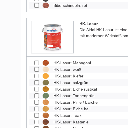
Biberschindeln: rot
HK-Lasur
Die Aidol HK-Lasur ist eine
mit moderner Wirkstoffkom
HK-Lasur: Mahagoni
HK-Lasur: weiß
HK-Lasur: Kiefer
HK-Lasur: salzgrün
HK-Lasur: Eiche rustikal
HK-Lasur: Tannengrün
HK-Lasur: Pinie / Lärche
HK-Lasur: Eiche hell
HK-Lasur: Teak
HK-Lasur: Kastanie