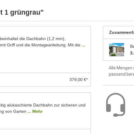
werkseitig 
ellten Foto abweichen können. Besonders die
 Modelle dar. Alle Maße sind Circa-Angaben.
t 1 grüngrau"
idealer Sch
Dach aus 1
Zusammenf
inhaltet die Dachbahn (1,2 mm),
Fußboden a
mit Griff und die Montageanleitung. Mit die
...
B
Montageanle
3
enthalten
Alle Mengen 
2 Jahre Hers
passend ber
379,00 €*
itig alukaschierte Dachbahn zur sicheren und
ng von Garten
... Mehr