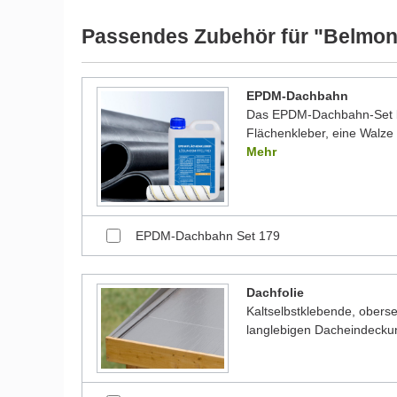
werden und dadurch kleine Details von dem dargest
Bilder unserer Kunden stellen teilweise modifizierte
Passendes Zubehör für "Belmon
EPDM-Dachbahn
Das EPDM-Dachbahn-Set be
Flächenkleber, eine Walze 
Mehr
EPDM-Dachbahn Set 179
Dachfolie
Kaltselbstklebende, oberse
langlebigen Dacheindecku