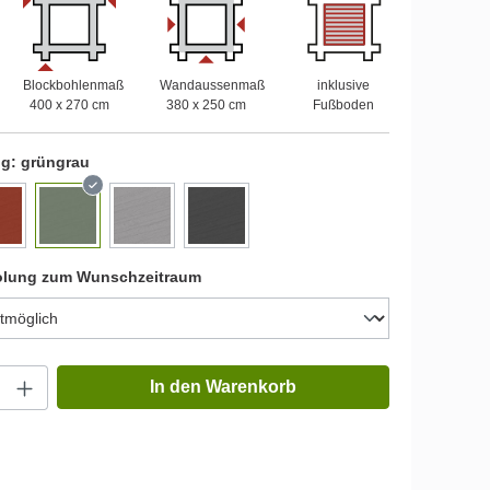
Blockbohlenmaß
Wandaussenmaß
inklusive
400 x 270 cm
380 x 250 cm
Fußboden
ng:
grüngrau
olung zum Wunschzeitraum
In den Warenkorb