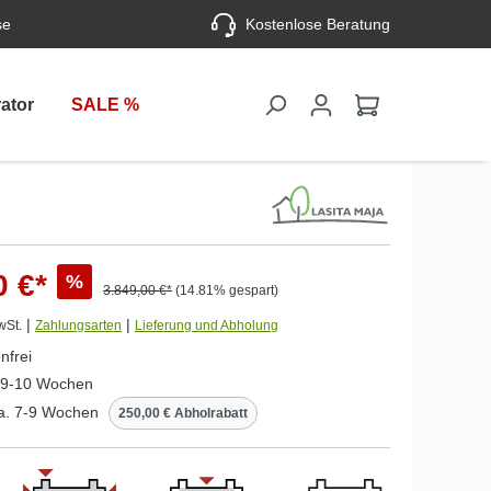
se
Kostenlose Beratung
ator
SALE %
0 €*
%
3.849,00 €*
(14.81% gespart)
|
|
wSt.
Zahlungsarten
Lieferung und Abholung
nfrei
. 9-10 Wochen
ca. 7-9 Wochen
250,00 € Abholrabatt