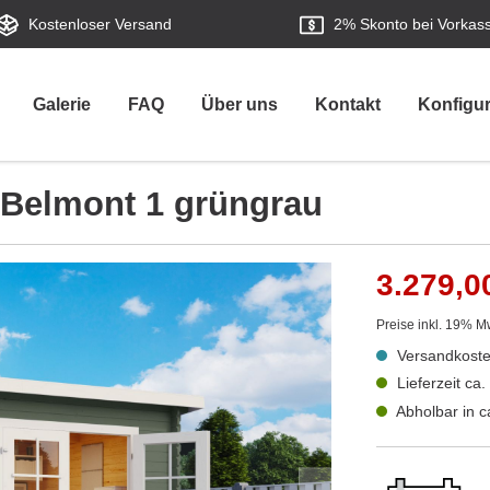
Kostenloser Versand
2%
Skonto bei Vorkas
Galerie
FAQ
Über uns
Kontakt
Konfigur
 Belmont 1 grüngrau
3.279,0
Preise inkl. 19% M
Versandkoste
Lieferzeit ca
Abholbar in 