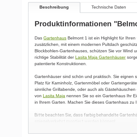
Beschreibung
Technische Daten
Produktinformationen "Belm
Das
Gartenhaus
Belmont 1 ist ein Highlight für Ihren
zusätzlichen, mit einem modernen Pultdach geschü
Blockbohlen-Gartenhauses, schützen Sie vor Wind un
richtige Stabilität der
Lasita Maja Gartenhäuser
sorge
patentierte Konstruktionen.
Gartenhäuser sind schön und praktisch. Sie eignen
Platz für Kaminholz, Gartenmöbel oder Gartengeräte.
sinnliche Grillabende, oder auch als Gästehäuschen
von
Lasita Maja
nennen Sie so ein Gartenhaus Ihr Eig
in Ihrem Garten. Machen Sie dieses Gartenhaus zu 
Bitte beachten Sie, dass farbig behandelte Gartenh
spiegelverkehrt montiert werden können!
Wir möchten Sie an dieser Stelle darauf hinweisen, 