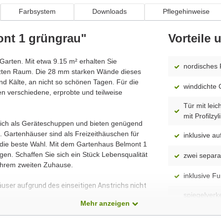
Farbsystem
Downloads
Pflegehinweise
ont 1 grüngrau"
Vorteile
 Garten. Mit etwa 9.15 m² erhalten Sie
nordisches 
tzten Raum. Die 28 mm starken Wände dieses
d Kälte, an nicht so schönen Tagen. Für die
winddichte 
n verschiedene, erprobte und teilweise
Tür mit leic
mit Profilzyl
 sich als Geräteschuppen und bieten genügend
 Gartenhäuser sind als Freizeithäuschen für
inklusive 
 die beste Wahl. Mit dem Gartenhaus Belmont 1
en. Schaffen Sie sich ein Stück Lebensqualität
zwei separ
Ihrem zweiten Zuhause.
inklusive F
äuser aufgrund des einseitigen Anstrichs nicht
spiegelverk
Mehr anzeigen
Modell)
dass alle Produkte ständig weiterentwickelt