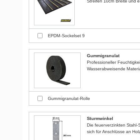
Streifen 10cm Breite und 
EPDM-Sockelset 9
Gummigranulat
Professioneller Feuchtigk
Wasserabweisende Material
Gummigranulat-Rolle
Sturmwinkel
Die feuerverzinkten Stahl-
sich für Anschlüsse an Ho