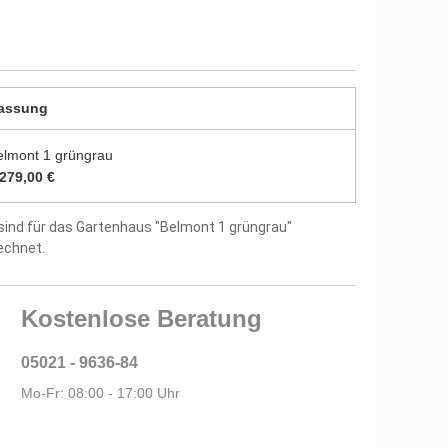
durch zwei Farbschichten endbehandelt
utz vor Witterungseinflüssen und Bläuepilzen
5 mm starken Dachbrettern
assung
us 15 mm starken Fußbodenbrettern
elmont 1 grüngrau
itung und Montagematerial im Lieferumfang
.279,00 €
sind für das Gartenhaus "Belmont 1 grüngrau"
tellergarantie
echnet.
Kostenlose Beratung
05021 - 9636-84
Mo-Fr: 08:00 - 17:00 Uhr