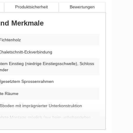
Produktsicherheit
Bewertungen
 und Merkmale
Fichtenholz
Chaletschnitt-Eckverbindung
htem Einstieg (niedrige Einstiegsschwelle), Schloss
inder
aufgesetztem Sprossenrahmen
ate Räume
ußboden mit imprägnierter Unterkonstruktion
ehrte Montage möglich (nur beim unbehandelten