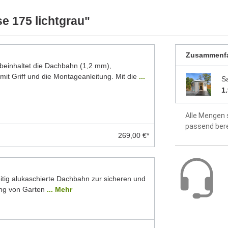
ellten Foto abweichen können. Besonders die
werkseitig 
 Modelle dar. Alle Maße sind Circa-Angaben.
e 175 lichtgrau"
idealer Sch
Dach aus 1
Zusammenf
inhaltet die Dachbahn (1,2 mm),
Fußboden o
mit Griff und die Montageanleitung. Mit die
...
S
1
Montageanle
enthalten
Alle Mengen 
5 Jahre Hers
passend ber
269,00 €*
itig alukaschierte Dachbahn zur sicheren und
ng von Garten
... Mehr