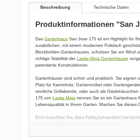
Beschreibung
Technische Daten
Produktinformationen "San J
Das
Gartenhaus
San Jose 175 ist ein Highlight für I
zusätzlichen, mit einem modernen Pultdach geschü
Blockbohlen-Gartenhauses, schützen Sie vor Wind un
richtige Stabilität der
Lasita Maja Gartenhäuser
sorge
patentierte Konstruktionen.
Gartenhäuser sind schön und praktisch. Sie eignen
Platz für Kaminholz, Gartenmöbel oder Gartengeräte.
sinnliche Grillabende, oder auch als Gästehäuschen
175 von
Lasita Maja
nennen Sie so ein Gartenhaus Ih
Lebensqualität in Ihrem Garten. Machen Sie dieses
Bitte beachten Sie, dass farbig behandelte Gartenh
spiegelverkehrt montiert werden können!
Wir möchten Sie an dieser Stelle darauf hinweisen, 