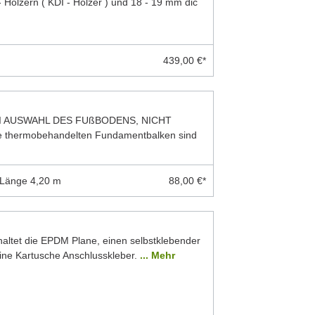
 Hölzern ( KDI - Hölzer ) und 18 - 19 mm dic
439,00 €*
I AUSWAHL DES FUßBODENS, NICHT
thermobehandelten Fundamentbalken sind
 Länge 4,20 m
88,00 €*
ltet die EPDM Plane, einen selbstklebender
eine Kartusche Anschlusskleber.
... Mehr