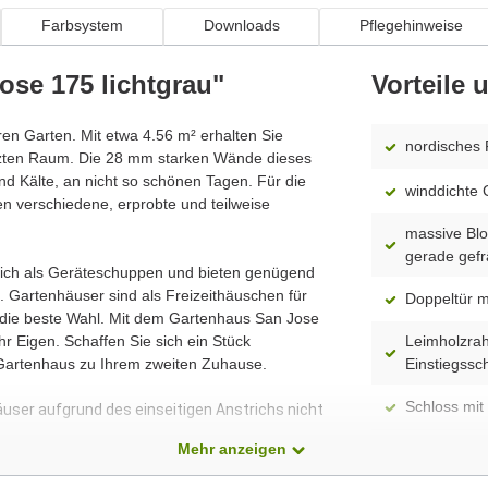
Farbsystem
Downloads
Pflegehinweise
ose 175 lichtgrau"
Vorteile
hren Garten. Mit etwa 4.56 m² erhalten Sie
nordisches 
tzten Raum. Die 28 mm starken Wände dieses
d Kälte, an nicht so schönen Tagen. Für die
winddichte 
n verschiedene, erprobte und teilweise
massive Blo
gerade gefr
 sich als Geräteschuppen und bieten genügend
 Gartenhäuser sind als Freizeithäuschen für
Doppeltür m
 die beste Wahl. Mit dem Gartenhaus San Jose
r Eigen. Schaffen Sie sich ein Stück
Leimholzrah
 Gartenhaus zu Ihrem zweiten Zuhause.
Einstiegssc
Schloss mit 
äuser aufgrund des einseitigen Anstrichs nicht
Mehr anzeigen
spiegelverk
Modell)
dass alle Produkte ständig weiterentwickelt