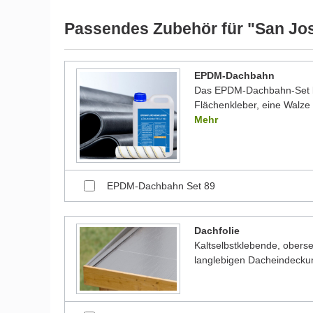
werden und dadurch kleine Details von dem dargest
Bilder unserer Kunden stellen teilweise modifizierte
Passendes Zubehör für "San Jos
EPDM-Dachbahn
Das EPDM-Dachbahn-Set be
Flächenkleber, eine Walze 
Mehr
EPDM-Dachbahn Set 89
Dachfolie
Kaltselbstklebende, oberse
langlebigen Dacheindecku