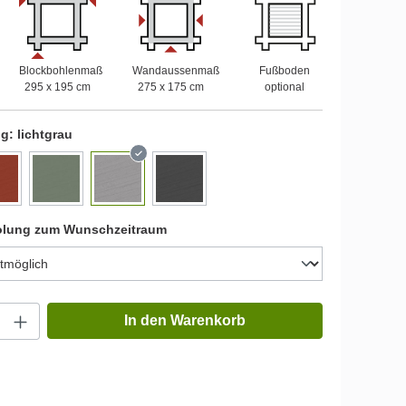
Blockbohlenmaß
Wandaussenmaß
Fußboden
295 x 195 cm
275 x 175 cm
optional
ng:
lichtgrau
olung zum Wunschzeitraum
In den Warenkorb