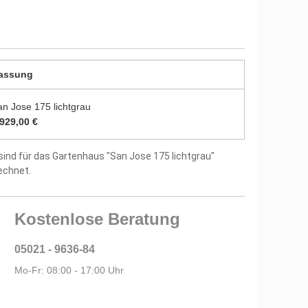
durch zwei Farbschichten endbehandelt
utz vor Witterungseinflüssen und Bläuepilzen
5 mm starken Dachbrettern
assung
ptional
an Jose 175 lichtgrau
.929,00 €
itung und Montagematerial im Lieferumfang
sind für das Gartenhaus "San Jose 175 lichtgrau"
tellergarantie
echnet.
Kostenlose Beratung
05021 - 9636-84
Mo-Fr: 08:00 - 17:00 Uhr