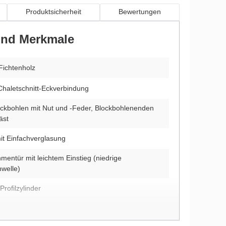
Produktsicherheit
Bewertungen
 und Merkmale
Fichtenholz
Chaletschnitt-Eckverbindung
ckbohlen mit Nut und -Feder, Blockbohlenenden
äst
it Einfachverglasung
mentür mit leichtem Einstieg (niedrige
hwelle)
Profilzylinder
ehrte Montage möglich (nur beim unbehandelten