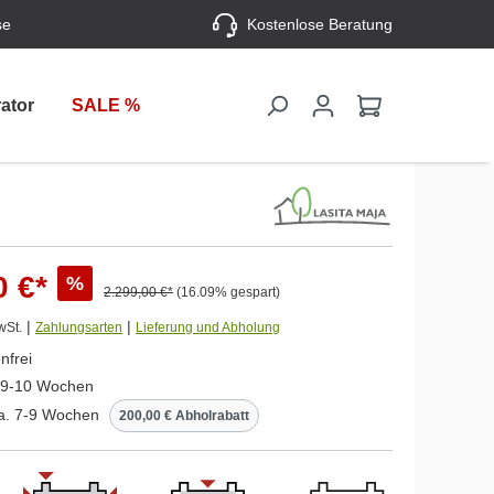
se
Kostenlose Beratung
ator
SALE %
0 €*
%
2.299,00 €*
(16.09% gespart)
|
|
wSt.
Zahlungsarten
Lieferung und Abholung
nfrei
. 9-10 Wochen
ca. 7-9 Wochen
200,00 € Abholrabatt