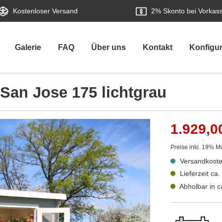
Kostenloser Versand
2%
Skonto bei Vorkas
Galerie
FAQ
Über uns
Kontakt
Konfigur
San Jose 175 lichtgrau
1.929,0
Preise inkl. 19% M
Versandkoste
Lieferzeit ca
Abholbar in 