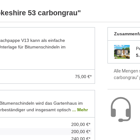
Modell)
ellten Foto abweichen können. Besonders die
 Modelle dar. Alle Maße sind Circa-Angaben.
keshire 53 carbongrau"
werkseitig 
idealer Sch
Zusammenf
 Dachpappe V13 kann als einfache
Dach aus 1
terlage für Bitumenschindeln im
P
Fußboden a
5
Montageanle
Alle Mengen 
enthalten
75,00 €*
carbongrau"
5 Jahre Hers
Bitumenschindeln wird das Gartenhaus im
erbeständiger und insgesamt optisch
... Mehr
200,00 €*
200,00 €*
240,00 €*