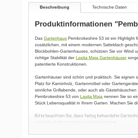
Beschreibung
Technische Daten
Produktinformationen "Pemb
Das
Gartenhaus
Pembrokeshire 53 ist ein Highlight f
zusätzlichen, mit einem modernen Satteldach gesc
Blockbohlen-Gartenhauses, schützen Sie vor Wind un
richtige Stabilität der
Lasita Maja Gartenhäuser
sorge
patentierte Konstruktionen.
Gartenhäuser sind schön und praktisch. Sie eignen
Platz für Kaminholz, Gartenmöbel oder Gartengeräte.
sinnliche Grillabende, oder auch als Gästehäuschen
Pembrokeshire 53 von
Lasita Maja
nennen Sie so ein
Stück Lebensqualität in Ihrem Garten. Machen Sie 
Bitte beachten Sie, dass farbig behandelte Gartenh
spiegelverkehrt montiert werden können!
Wir möchten Sie an dieser Stelle darauf hinweisen, 