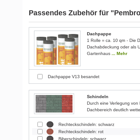
werden und dadurch kleine Details von dem dargest
Bilder unserer Kunden stellen teilweise modifizierte
Passendes Zubehör für "Pembro
Dachpappe
1 Rolle = ca. 10 qm - Die
Dachabdeckung oder als Un
Gartenhaus
... Mehr
Dachpappe V13 besandet
Schindeln
Durch eine Verlegung von 
Dachbereich deutlich wett
Rechteckschindeln: schwarz
Rechteckschindeln: rot
Biberschindeln: schwarz