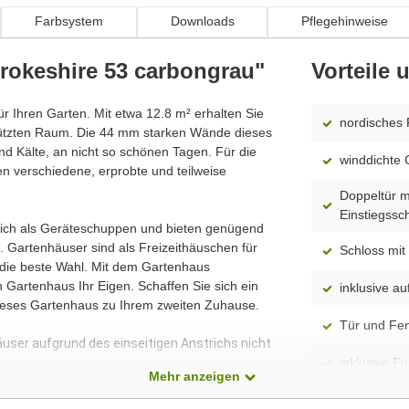
Farbsystem
Downloads
Pflegehinweise
rokeshire 53 carbongrau"
Vorteile
ür Ihren Garten. Mit etwa 12.8 m² erhalten Sie
nordisches 
hützten Raum. Die 44 mm starken Wände dieses
d Kälte, an nicht so schönen Tagen. Für die
winddichte 
n verschiedene, erprobte und teilweise
Doppeltür mi
Einstiegssc
 sich als Geräteschuppen und bieten genügend
 Gartenhäuser sind als Freizeithäuschen für
Schloss mit 
 die beste Wahl. Mit dem Gartenhaus
 Gartenhaus Ihr Eigen. Schaffen Sie sich ein
inklusive 
dieses Gartenhaus zu Ihrem zweiten Zuhause.
Tür und Fens
äuser aufgrund des einseitigen Anstrichs nicht
inklusive F
Mehr anzeigen
spiegelverk
dass alle Produkte ständig weiterentwickelt