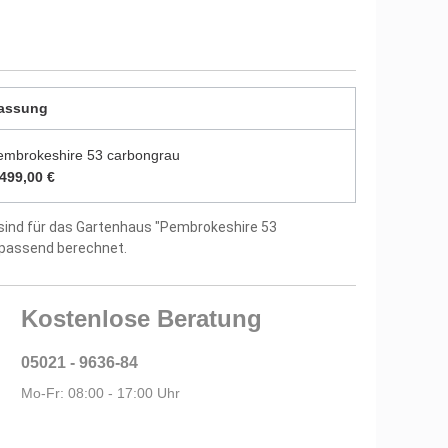
durch zwei Farbschichten endbehandelt
utz vor Witterungseinflüssen und Bläuepilzen
assung
8 mm starken Dachbrettern
embrokeshire 53 carbongrau
us 18 mm starken Fußbodenbrettern
.499,00 €
itung und Montagematerial im Lieferumfang
sind für das Gartenhaus "Pembrokeshire 53
 passend berechnet.
tellergarantie
Kostenlose Beratung
05021 - 9636-84
Mo-Fr: 08:00 - 17:00 Uhr