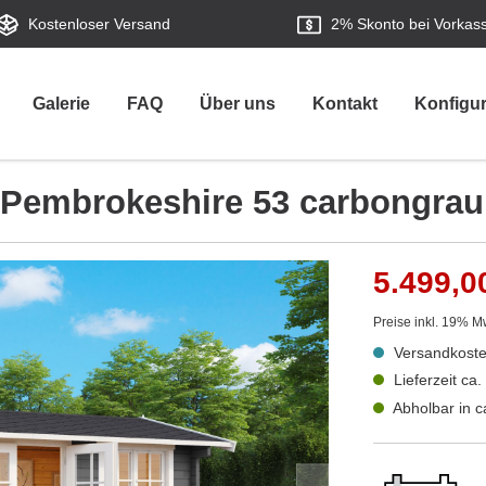
Kostenloser Versand
2%
Skonto bei Vorkas
Galerie
FAQ
Über uns
Kontakt
Konfigur
 Pembrokeshire 53 carbongrau
5.499,0
Preise inkl. 19% M
Versandkoste
Lieferzeit ca
Abholbar in 