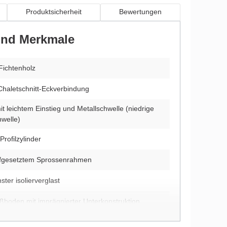
Produktsicherheit
Bewertungen
 und Merkmale
Fichtenholz
Chaletschnitt-Eckverbindung
t leichtem Einstieg und Metallschwelle (niedrige
hwelle)
Profilzylinder
aufgesetztem Sprossenrahmen
ter isolierverglast
ußboden mit imprägnierter Unterkonstruktion
ehrte Montage möglich (nur beim unbehandelten