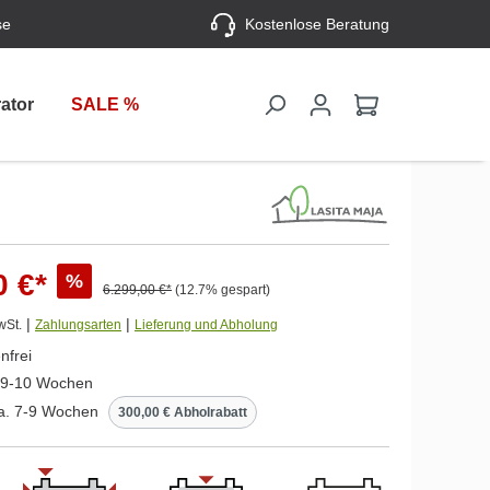
se
Kostenlose Beratung
ator
SALE %
0 €*
%
6.299,00 €*
(12.7% gespart)
|
|
wSt.
Zahlungsarten
Lieferung und Abholung
nfrei
. 9-10 Wochen
ca. 7-9 Wochen
300,00 € Abholrabatt