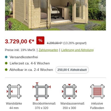
%
3.729,00 €*
4.299,00 €*
(13.26% gespart)
|
|
Preise inkl. 19% MwSt.
Zahlungsarten
Lieferung und Abholung
Versandkostenfrei
Lieferzeit ca. 4-6 Wochen
Abholbar in ca. 2-4 Wochen
250,00 € Abholrabatt
Wandstärke
Blockbohlenmaß
Wandaussenmaß
inklusive
44 mm
370 x 320
350 x 300
Fußboden