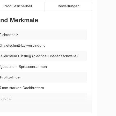
Produktsicherheit
Bewertungen
 und Merkmale
Fichtenholz
Chaletschnitt-Eckverbindung
t leichtem Einstieg (niedrige Einstiegsschwelle)
aufgesetztem Sprossenrahmen
Profilzylinder
5 mm starken Dachbrettern
ptional
itung und Montagematerial im Lieferumfang