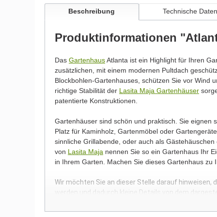
Beschreibung
Technische Date
Produktinformationen "Atlan
Das
Gartenhaus
Atlanta ist ein Highlight für Ihren G
zusätzlichen, mit einem modernen Pultdach geschü
Blockbohlen-Gartenhauses, schützen Sie vor Wind un
richtige Stabilität der
Lasita Maja Gartenhäuser
sorge
patentierte Konstruktionen.
Gartenhäuser sind schön und praktisch. Sie eignen
Platz für Kaminholz, Gartenmöbel oder Gartengeräte.
sinnliche Grillabende, oder auch als Gästehäuschen
von
Lasita Maja
nennen Sie so ein Gartenhaus Ihr Eig
in Ihrem Garten. Machen Sie dieses Gartenhaus zu 
Wir möchten Sie an dieser Stelle darauf hinweisen, 
werden und dadurch kleine Details von dem dargest
Bilder unserer Kunden stellen teilweise modifizierte