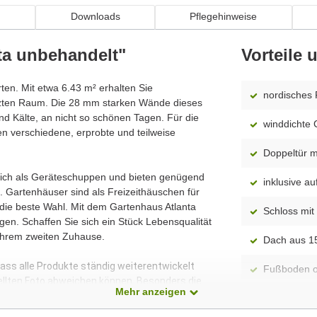
n
Downloads
Pflegehinweise
ta unbehandelt"
Vorteile
arten. Mit etwa 6.43 m² erhalten Sie
nordisches 
tzten Raum. Die 28 mm starken Wände dieses
d Kälte, an nicht so schönen Tagen. Für die
winddichte 
n verschiedene, erprobte und teilweise
Doppeltür mi
 sich als Geräteschuppen und bieten genügend
inklusive 
 Gartenhäuser sind als Freizeithäuschen für
 die beste Wahl. Mit dem Gartenhaus Atlanta
Schloss mit 
en. Schaffen Sie sich ein Stück Lebensqualität
Ihrem zweiten Zuhause.
Dach aus 1
dass alle Produkte ständig weiterentwickelt
Fußboden o
ellten Foto abweichen können. Besonders die
Mehr anzeigen
 Modelle dar. Alle Maße sind Circa-Angaben.
Montageanle
enthalten