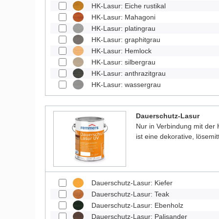
HK-Lasur: Eiche rustikal
HK-Lasur: Mahagoni
HK-Lasur: platingrau
HK-Lasur: graphitgrau
HK-Lasur: Hemlock
HK-Lasur: silbergrau
HK-Lasur: anthrazitgrau
HK-Lasur: wassergrau
Dauerschutz-Lasur
Nur in Verbindung mit der
ist eine dekorative, lösemit
Dauerschutz-Lasur: Kiefer
Dauerschutz-Lasur: Teak
Dauerschutz-Lasur: Ebenholz
Dauerschutz-Lasur: Palisander