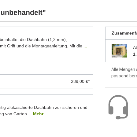
2 Jahre Hers
 unbehandelt"
Zusammenf
inhaltet die Dachbahn (1,2 mm),
mit Griff und die Montageanleitung. Mit die
...
A
1
Alle Mengen 
passend ber
289,00 €*
itig alukaschierte Dachbahn zur sicheren und
ng von Garten
... Mehr