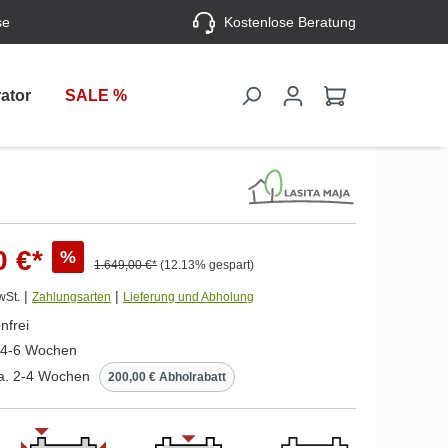
se
Kostenlose Beratung
ator
SALE %
0 €*
%
1.649,00 €*
(12.13% gespart)
|
|
wSt.
Zahlungsarten
Lieferung und Abholung
nfrei
. 4-6 Wochen
ca. 2-4 Wochen
200,00 € Abholrabatt