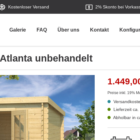
Kostenloser Versand
2%
Skonto bei Vorkas
Galerie
FAQ
Über uns
Kontakt
Konfigur
 Atlanta unbehandelt
1.449,0
Preise inkl. 19% M
Versandkoste
Lieferzeit ca
Abholbar in 