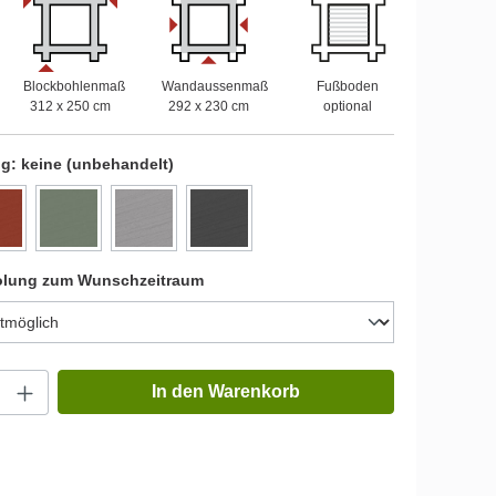
Blockbohlenmaß
Wandaussenmaß
Fußboden
312 x 250 cm
292 x 230 cm
optional
ng:
keine (unbehandelt)
olung zum Wunschzeitraum
In den Warenkorb