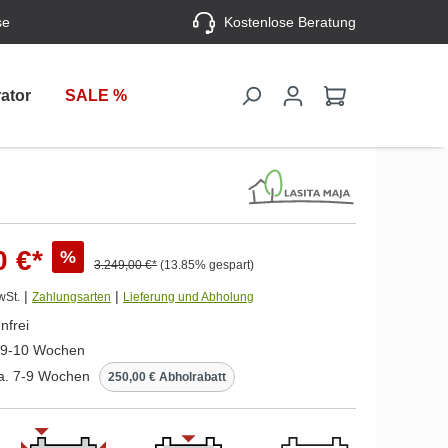
se
Kostenlose Beratung
ator
SALE %
0 €*
%
3.249,00 €*
(13.85% gespart)
|
|
wSt.
Zahlungsarten
Lieferung und Abholung
nfrei
. 9-10 Wochen
ca. 7-9 Wochen
250,00 € Abholrabatt