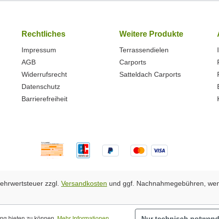
Rechtliches
Weitere Produkte
Impressum
Terrassendielen
AGB
Carports
Widerrufsrecht
Satteldach Carports
Datenschutz
Barrierefreiheit
 Mehrwertsteuer zzgl.
Versandkosten
und ggf. Nachnahmegebühren, wen
Nur technisch notwend
ung bieten zu können.
Mehr Informationen ...