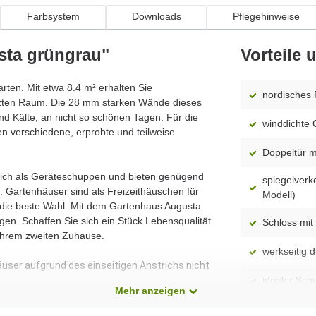
Farbsystem
Downloads
Pflegehinweise
sta grüngrau"
Vorteile
arten. Mit etwa 8.4 m² erhalten Sie
nordisches 
tzten Raum. Die 28 mm starken Wände dieses
d Kälte, an nicht so schönen Tagen. Für die
winddichte 
n verschiedene, erprobte und teilweise
Doppeltür mi
 sich als Geräteschuppen und bieten genügend
spiegelverk
 Gartenhäuser sind als Freizeithäuschen für
Modell)
 die beste Wahl. Mit dem Gartenhaus Augusta
en. Schaffen Sie sich ein Stück Lebensqualität
Schloss mit 
Ihrem zweiten Zuhause.
werkseitig 
äuser aufgrund des einseitigen Anstrichs nicht
idealer Sch
Mehr anzeigen
Dach aus 1
dass alle Produkte ständig weiterentwickelt