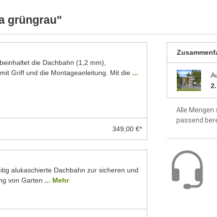
ellten Foto abweichen können. Besonders die
Fußboden o
 Modelle dar. Alle Maße sind Circa-Angaben.
a grüngrau"
Montageanle
enthalten
Zusammenf
inhaltet die Dachbahn (1,2 mm),
5 Jahre Hers
mit Griff und die Montageanleitung. Mit die
...
A
2
Alle Mengen 
passend ber
349,00 €*
itig alukaschierte Dachbahn zur sicheren und
ng von Garten
... Mehr