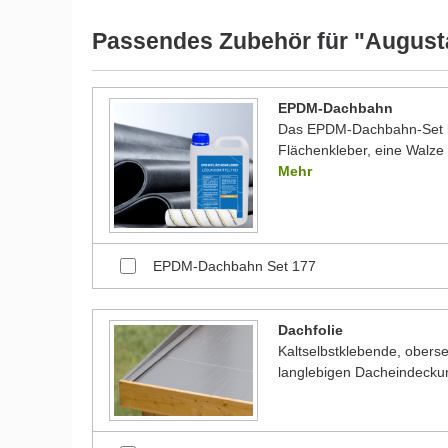
werden und dadurch kleine Details von dem dargest
Bilder unserer Kunden stellen teilweise modifizierte
Passendes Zubehör für "August
EPDM-Dachbahn
Das EPDM-Dachbahn-Set be
Flächenkleber, eine Walze 
Mehr
EPDM-Dachbahn Set 177
Dachfolie
Kaltselbstklebende, oberse
langlebigen Dacheindecku