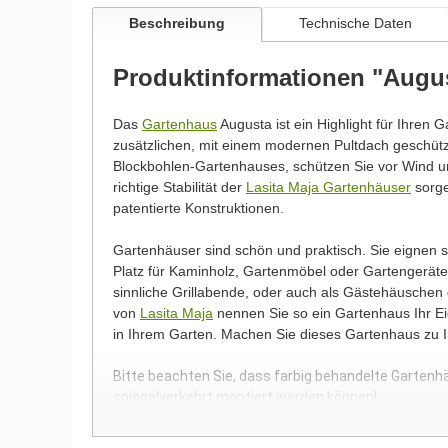
Beschreibung
Technische Daten
Produktinformationen "Augu
Das
Gartenhaus
Augusta ist ein Highlight für Ihren G
zusätzlichen, mit einem modernen Pultdach geschü
Blockbohlen-Gartenhauses, schützen Sie vor Wind un
richtige Stabilität der
Lasita Maja Gartenhäuser
sorge
patentierte Konstruktionen.
Gartenhäuser sind schön und praktisch. Sie eignen
Platz für Kaminholz, Gartenmöbel oder Gartengeräte.
sinnliche Grillabende, oder auch als Gästehäuschen
von
Lasita Maja
nennen Sie so ein Gartenhaus Ihr Eig
in Ihrem Garten. Machen Sie dieses Gartenhaus zu 
Bitte beachten Sie, dass farbig behandelte Gartenh
spiegelverkehrt montiert werden können!
Wir möchten Sie an dieser Stelle darauf hinweisen, 