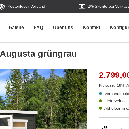
Kostenloser Versand
2%
Skonto bei Vorkas
Galerie
FAQ
Über uns
Kontakt
Konfigur
 Augusta grüngrau
2.799,0
Preise inkl. 19% M
Versandkoste
Lieferzeit ca
Abholbar in 