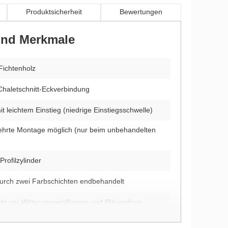
Produktsicherheit
Bewertungen
 und Merkmale
Fichtenholz
Chaletschnitt-Eckverbindung
t leichtem Einstieg (niedrige Einstiegsschwelle)
ehrte Montage möglich (nur beim unbehandelten
Profilzylinder
durch zwei Farbschichten endbehandelt
utz vor Witterungseinflüssen und Bläuepilzen
5 mm starken Dachbrettern