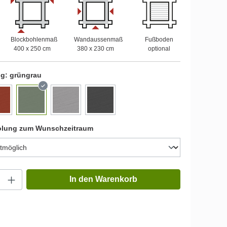
Blockbohlenmaß
Wandaussenmaß
Fußboden
400 x 250 cm
380 x 230 cm
optional
ng:
grüngrau
olung zum Wunschzeitraum
In den Warenkorb