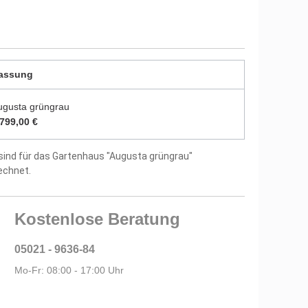
ptional
itung und Montagematerial im Lieferumfang
assung
tellergarantie
ugusta grüngrau
.799,00 €
sind für das Gartenhaus "Augusta grüngrau"
echnet.
Kostenlose Beratung
05021 - 9636-84
Mo-Fr: 08:00 - 17:00 Uhr