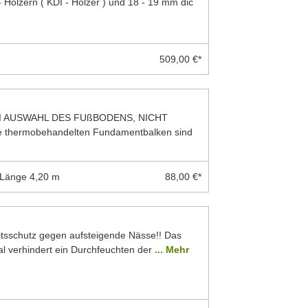
 Hölzern ( KDI - Hölzer ) und 18 - 19 mm dic
509,00 €*
I AUSWAHL DES FUßBODENS, NICHT
thermobehandelten Fundamentbalken sind
 Länge 4,20 m
88,00 €*
eitsschutz gegen aufsteigende Nässe!! Das
 verhindert ein Durchfeuchten der
... Mehr