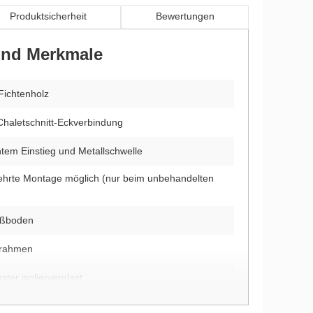
Produktsicherheit
Bewertungen
 und Merkmale
Fichtenholz
Chaletschnitt-Eckverbindung
chtem Einstieg und Metallschwelle
ehrte Montage möglich (nur beim unbehandelten
ußboden
rrahmen
ter isolierverglast
e Unterkonstruktion