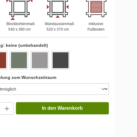
Blockbohlenmaß
Wandaussenmaß
inklusive
540 x 390 cm
520 x 370 cm
Fußboden
ng:
keine (unbehandelt)
olung zum Wunschzeitraum
In den Warenkorb