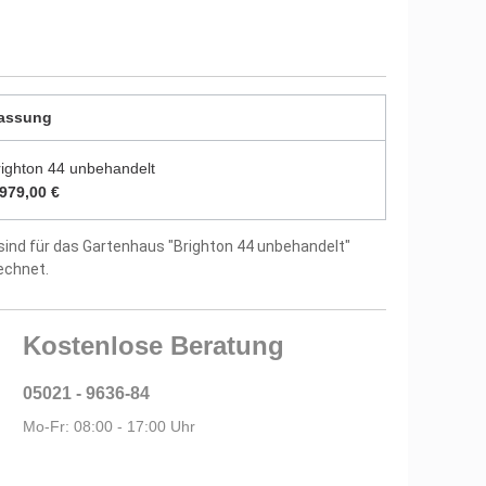
8 mm starken Dachbrettern
us 18 mm starken Fußbodenbrettern
assung
itung und Montagematerial im Lieferumfang
righton 44 unbehandelt
tellergarantie
.979,00 €
sind für das Gartenhaus "Brighton 44 unbehandelt"
echnet.
Kostenlose Beratung
05021 - 9636-84
Mo-Fr: 08:00 - 17:00 Uhr