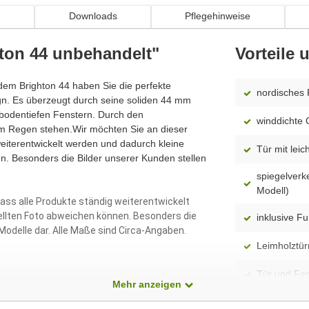
n
Downloads
Pflegehinweise
ton 44 unbehandelt"
Vorteile
 dem Brighton 44 haben Sie die perfekte
nordisches 
gn. Es überzeugt durch seine soliden 44 mm
 bodentiefen Fenstern. Durch den
winddichte 
im Regen stehen.Wir möchten Sie an dieser
weiterentwickelt werden und dadurch kleine
Tür mit lei
n. Besonders die Bilder unserer Kunden stellen
spiegelverk
Modell)
dass alle Produkte ständig weiterentwickelt
ellten Foto abweichen können. Besonders die
inklusive F
 Modelle dar. Alle Maße sind Circa-Angaben.
Leimholztü
Tür und Fens
Mehr anzeigen
imprägniert