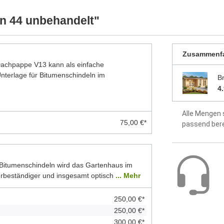
Dach aus 1
n 44 unbehandelt"
Fußboden a
Zusammenf
Montageanle
 Dachpappe V13 kann als einfache
enthalten
terlage für Bitumenschindeln im
B
5 Jahre Hers
4
Alle Mengen 
75,00 €*
passend ber
Bitumenschindeln wird das Gartenhaus im
erbeständiger und insgesamt optisch
... Mehr
250,00 €*
250,00 €*
300,00 €*