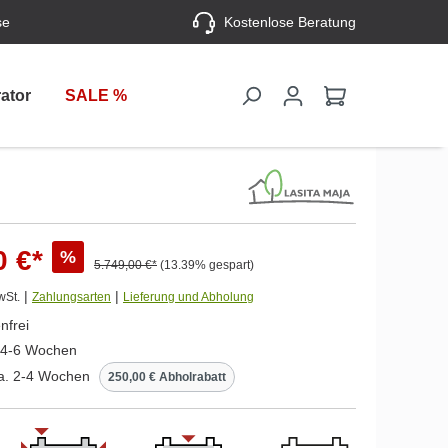
se
Kostenlose Beratung
ator
SALE %
0 €*
%
5.749,00 €*
(13.39% gespart)
|
|
wSt.
Zahlungsarten
Lieferung und Abholung
nfrei
. 4-6 Wochen
ca. 2-4 Wochen
250,00 € Abholrabatt