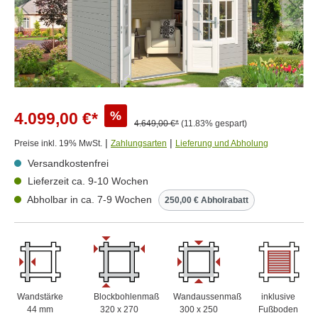
%
4.099,00 €*
4.649,00 €*
(11.83% gespart)
|
|
Preise inkl. 19% MwSt.
Zahlungsarten
Lieferung und Abholung
Versandkostenfrei
Lieferzeit ca. 9-10 Wochen
Abholbar in ca. 7-9 Wochen
250,00 € Abholrabatt
Wandstärke
Blockbohlenmaß
Wandaussenmaß
inklusive
44 mm
320 x 270
300 x 250
Fußboden