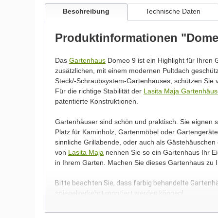
Beschreibung
Technische Daten
Produktinformationen "Dome
Das
Gartenhaus
Domeo 9 ist ein Highlight für Ihren 
zusätzlichen, mit einem modernen Pultdach geschü
Steck/-Schraubsystem-Gartenhauses, schützen Sie v
Für die richtige Stabilität der
Lasita Maja Gartenhäus
patentierte Konstruktionen.
Gartenhäuser sind schön und praktisch. Sie eignen
Platz für Kaminholz, Gartenmöbel oder Gartengeräte.
sinnliche Grillabende, oder auch als Gästehäusche
von
Lasita Maja
nennen Sie so ein Gartenhaus Ihr Eig
in Ihrem Garten. Machen Sie dieses Gartenhaus zu 
Bitte beachten Sie, dass farbig behandelte Gartenh
spiegelverkehrt montiert werden können!
Wir möchten Sie an dieser Stelle darauf hinweisen, 