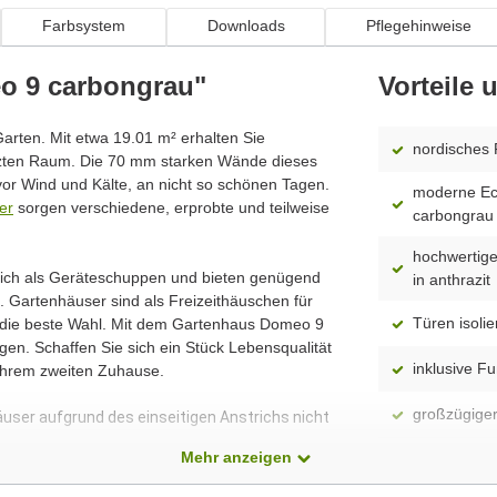
Farbsystem
Downloads
Pflegehinweise
o 9 carbongrau"
Vorteile
Garten. Mit etwa 19.01 m² erhalten Sie
nordisches 
tzten Raum. Die 70 mm starken Wände dieses
or Wind und Kälte, an nicht so schönen Tagen.
moderne Ec
er
sorgen verschiedene, erprobte und teilweise
carbongrau
hochwertige
 sich als Geräteschuppen und bieten genügend
in anthrazit
 Gartenhäuser sind als Freizeithäuschen für
Türen isolie
n die beste Wahl. Mit dem Gartenhaus Domeo 9
en. Schaffen Sie sich ein Stück Lebensqualität
inklusive F
Ihrem zweiten Zuhause.
großzügiger
äuser aufgrund des einseitigen Anstrichs nicht
Mehr anzeigen
großzügige
dass alle Produkte ständig weiterentwickelt