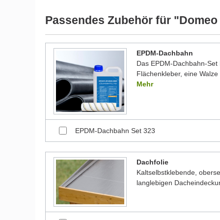
werden und dadurch kleine Details von dem dargest
Bilder unserer Kunden stellen teilweise modifizierte
Passendes Zubehör für "Domeo 
EPDM-Dachbahn
Das EPDM-Dachbahn-Set be
Flächenkleber, eine Walze 
Mehr
EPDM-Dachbahn Set 323
Dachfolie
Kaltselbstklebende, oberse
langlebigen Dacheindecku