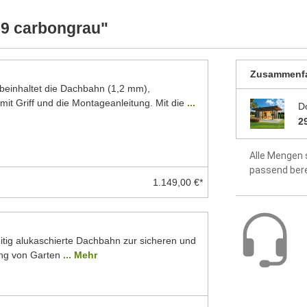
werkseitig 
ellten Foto abweichen können. Besonders die
 Modelle dar. Alle Maße sind Circa-Angaben.
9 carbongrau"
idealer Sch
Dach aus 1
Zusammenf
inhaltet die Dachbahn (1,2 mm),
Fußboden a
mit Griff und die Montageanleitung. Mit die
...
D
Montageanle
2
enthalten
Alle Mengen 
5 Jahre Hers
passend ber
1.149,00 €*
itig alukaschierte Dachbahn zur sicheren und
ng von Garten
... Mehr