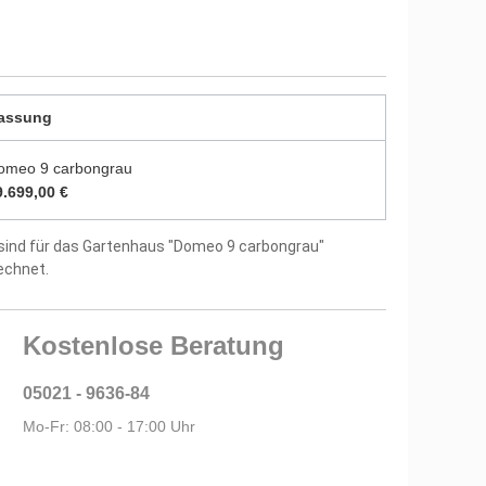
durch zwei Farbschichten endbehandelt
utz vor Witterungseinflüssen und Bläuepilzen
8 mm starken Dachbrettern
assung
us 28 mm starken Fußbodenbrettern
omeo 9 carbongrau
itung und Montagematerial im Lieferumfang
9.699,00 €
sind für das Gartenhaus "Domeo 9 carbongrau"
tellergarantie
echnet.
Kostenlose Beratung
05021 - 9636-84
Mo-Fr: 08:00 - 17:00 Uhr