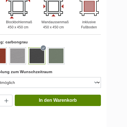
Blockbohlenmaß
Wandaussenmaß
inklusive
450 x 450 cm
450 x 450 cm
Fußboden
ng:
carbongrau
olung zum Wunschzeitraum
In den Warenkorb