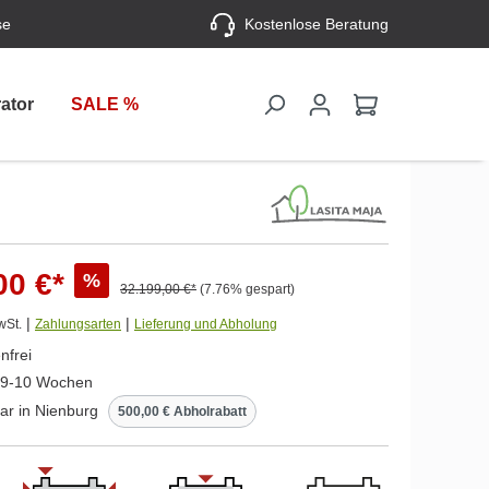
se
Kostenlose Beratung
ator
SALE %
00 €*
%
32.199,00 €*
(7.76% gespart)
|
|
wSt.
Zahlungsarten
Lieferung und Abholung
nfrei
. 9-10 Wochen
ar in Nienburg
500,00 € Abholrabatt