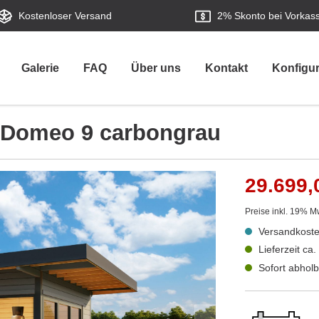
Kostenloser Versand
2%
Skonto bei Vorkas
Galerie
FAQ
Über uns
Kontakt
Konfigur
a Domeo 9 carbongrau
29.699,
Preise inkl. 19% M
Versandkoste
Lieferzeit ca
Sofort abholb